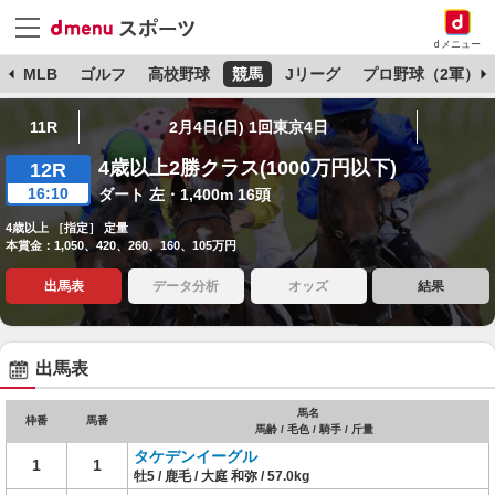
dメニュー
球
MLB
ゴルフ
高校野球
競馬
Jリーグ
プロ野球（2軍）
11R
2月4日(日) 1回東京4日
4歳以上2勝クラス(1000万円以下)
12R
16:10
ダート 左・1,400m 16頭
4歳以上 ［指定］ 定量
本賞金：1,050、420、260、160、105万円
出馬表
データ分析
オッズ
結果
出馬表
馬名
枠番
馬番
馬齢 / 毛色 / 騎手 / 斤量
タケデンイーグル
1
1
牡5 / 鹿毛 / 大庭 和弥 / 57.0kg