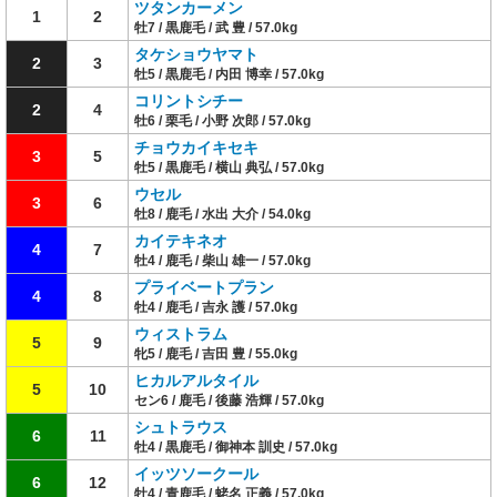
ツタンカーメン
1
2
牡7 / 黒鹿毛 / 武 豊 / 57.0kg
タケショウヤマト
2
3
牡5 / 黒鹿毛 / 内田 博幸 / 57.0kg
コリントシチー
2
4
牡6 / 栗毛 / 小野 次郎 / 57.0kg
チョウカイキセキ
3
5
牡5 / 黒鹿毛 / 横山 典弘 / 57.0kg
ウセル
3
6
牡8 / 鹿毛 / 水出 大介 / 54.0kg
カイテキネオ
4
7
牡4 / 鹿毛 / 柴山 雄一 / 57.0kg
プライベートプラン
4
8
牡4 / 鹿毛 / 吉永 護 / 57.0kg
ウィストラム
5
9
牝5 / 鹿毛 / 吉田 豊 / 55.0kg
ヒカルアルタイル
5
10
セン6 / 鹿毛 / 後藤 浩輝 / 57.0kg
シュトラウス
6
11
牡4 / 黒鹿毛 / 御神本 訓史 / 57.0kg
イッツソークール
6
12
牡4 / 青鹿毛 / 蛯名 正義 / 57.0kg