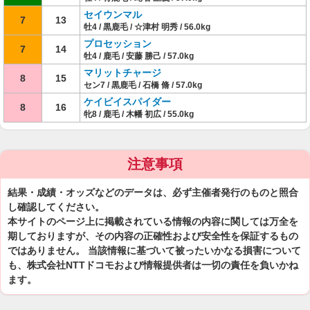
セイウンマル
7
13
牡4 / 黒鹿毛 / ☆津村 明秀 / 56.0kg
プロセッション
7
14
牡4 / 鹿毛 / 安藤 勝己 / 57.0kg
マリットチャージ
8
15
セン7 / 黒鹿毛 / 石橋 脩 / 57.0kg
ケイビイスパイダー
8
16
牝8 / 鹿毛 / 木幡 初広 / 55.0kg
注意事項
結果・成績・オッズなどのデータは、必ず主催者発行のものと照合
し確認してください。
本サイトのページ上に掲載されている情報の内容に関しては万全を
期しておりますが、その内容の正確性および安全性を保証するもの
ではありません。 当該情報に基づいて被ったいかなる損害について
も、株式会社NTTドコモおよび情報提供者は一切の責任を負いかね
ます。