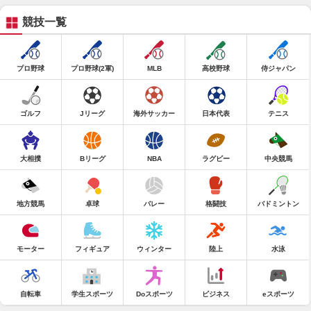
競技一覧
プロ野球
プロ野球(2軍)
MLB
高校野球
侍ジャパン
ゴルフ
Jリーグ
海外サッカー
日本代表
テニス
大相撲
Bリーグ
NBA
ラグビー
中央競馬
地方競馬
卓球
バレー
格闘技
バドミントン
モーター
フィギュア
ウィンター
陸上
水泳
自転車
学生スポーツ
Doスポーツ
ビジネス
eスポーツ