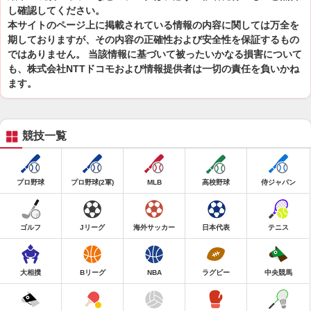
し確認してください。
本サイトのページ上に掲載されている情報の内容に関しては万全を
期しておりますが、その内容の正確性および安全性を保証するもの
ではありません。 当該情報に基づいて被ったいかなる損害について
も、株式会社NTTドコモおよび情報提供者は一切の責任を負いかね
ます。
競技一覧
プロ野球
プロ野球(2軍)
MLB
高校野球
侍ジャパン
ゴルフ
Jリーグ
海外サッカー
日本代表
テニス
大相撲
Bリーグ
NBA
ラグビー
中央競馬