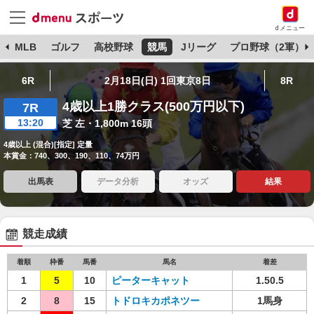
dメニュー
球
MLB
ゴルフ
高校野球
競馬
Jリーグ
プロ野球（2軍）
6R
2月18日(日) 1回東京8日
8R
4歳以上1勝クラス(500万円以下)
7R
13:20
芝 左・1,800m 16頭
4歳以上 (混合)[指定] 定量
本賞金：740、300、190、110、74万円
出馬表
データ分析
オッズ
結果
競走成績
着順
枠番
馬番
馬名
着差
1
5
10
ピーターキャット
1.50.5
2
8
15
トドロキカポネツー
1馬身