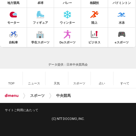
地方競馬
卓球
バレー
格闘技
バドミントン
モーター
フィギュア
ウィンター
陸上
水泳
自転車
学生スポーツ
Doスポーツ
ビジネス
eスポーツ
データ提供：日本中央競馬会
TOP
ニュース
天気
スポーツ
占い
すべて
スポーツ
中央競馬
サイトご利用にあたって
(C) NTT DOCOMO, INC.