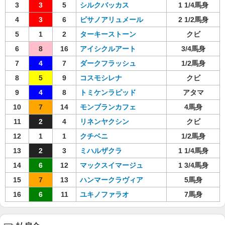
3
3
5
シルクバッカス
1 1/4馬身
4
3
6
ピサノアリュメール
2 1/2馬身
5
1
2
ターキーストーン
クビ
6
8
16
アイシクルアート
3/4馬身
7
4
7
ダークフラッシュ
1/2馬身
8
5
9
コスモシレナ
クビ
9
4
8
トミケンラピッド
アタマ
10
7
14
モンブランカフェ
4馬身
11
2
4
リネンヤクシン
クビ
12
1
1
クチベニ
1/2馬身
13
2
3
ミハルザクラ
1 1/4馬身
14
6
12
マックスイマージュ
1 3/4馬身
15
7
13
ハンマークラヴィア
5馬身
16
6
11
ユキノファラオ
7馬身