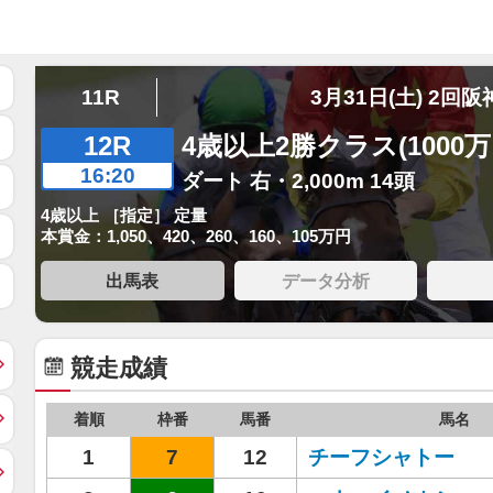
11R
3月31日(土) 2回阪
12R
4歳以上2勝クラス(1000
16:20
ダート 右・2,000m 14頭
4歳以上 ［指定］ 定量
本賞金：1,050、420、260、160、105万円
出馬表
データ分析
競走成績
着順
枠番
馬番
馬名
1
7
12
チーフシャトー