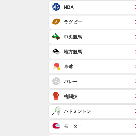
NBA
ラグビー
中央競馬
地方競馬
卓球
バレー
格闘技
バドミントン
モーター