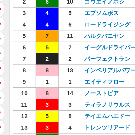
2
6
10
コウエイノホシ
3
4
5
エプソムボス
4
4
6
ロードライジング
5
7
11
ハルクバニヤン
6
5
7
イーグルドライバ
7
2
2
パーフェクトラン
8
8
13
インペリアルパワ
9
1
1
エイティフロー
10
8
14
ノーストピア
11
3
3
ティラノサウルス
12
5
8
テイエムハエドー
13
3
4
トレンツリアード