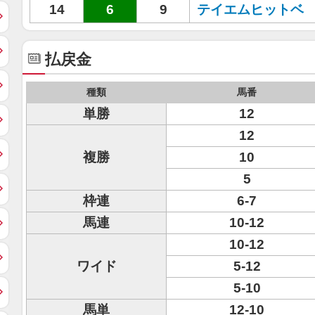
14
6
9
テイエムヒットベ
払戻金
種類
馬番
単勝
12
12
複勝
10
5
枠連
6-7
馬連
10-12
10-12
ワイド
5-12
5-10
馬単
12-10