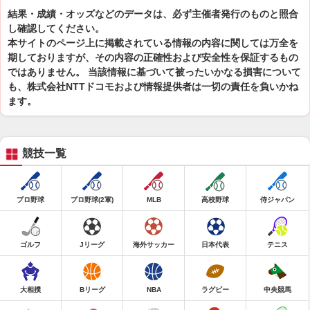
結果・成績・オッズなどのデータは、必ず主催者発行のものと照合
し確認してください。
本サイトのページ上に掲載されている情報の内容に関しては万全を
期しておりますが、その内容の正確性および安全性を保証するもの
ではありません。 当該情報に基づいて被ったいかなる損害について
も、株式会社NTTドコモおよび情報提供者は一切の責任を負いかね
ます。
競技一覧
プロ野球
プロ野球(2軍)
MLB
高校野球
侍ジャパン
ゴルフ
Jリーグ
海外サッカー
日本代表
テニス
大相撲
Bリーグ
NBA
ラグビー
中央競馬