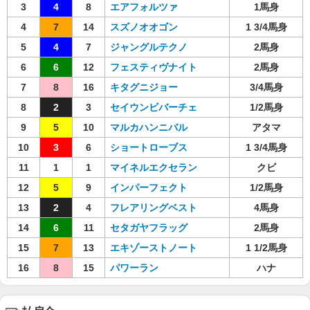
3
4
8
エアフォルツァ
1馬身
4
7
14
スズノオオゴン
1 3/4馬身
5
4
7
ジャングルテクノ
2馬身
6
6
12
フェスティヴナイト
2馬身
7
8
16
キタグニジョー
3/4馬身
8
2
3
セイウンビバーチェ
1/2馬身
9
5
10
マルカハンニバル
アタマ
10
3
6
ショートローブス
1 3/4馬身
11
1
1
マイネルエクセラン
クビ
12
5
9
インパーフェクト
1/2馬身
13
2
4
フレアリングベスト
4馬身
14
6
11
セタガヤフラッグ
2馬身
15
7
13
エキゾーストノート
1 1/2馬身
16
8
15
パワーラン
ハナ