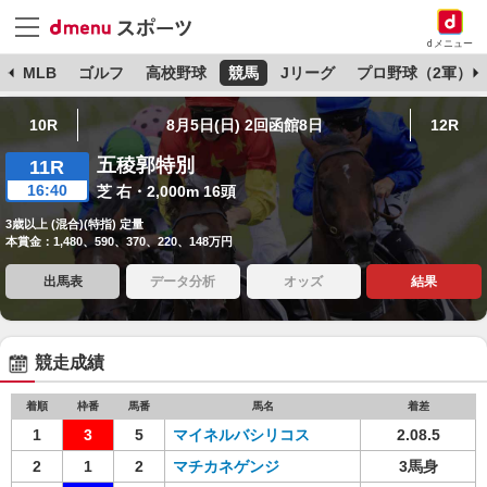
dメニュー
球
MLB
ゴルフ
高校野球
競馬
Jリーグ
プロ野球（2軍）
10R
8月5日(日) 2回函館8日
12R
五稜郭特別
11R
16:40
芝 右・2,000m 16頭
3歳以上 (混合)(特指) 定量
本賞金：1,480、590、370、220、148万円
出馬表
データ分析
オッズ
結果
競走成績
着順
枠番
馬番
馬名
着差
1
3
5
マイネルバシリコス
2.08.5
2
1
2
マチカネゲンジ
3馬身