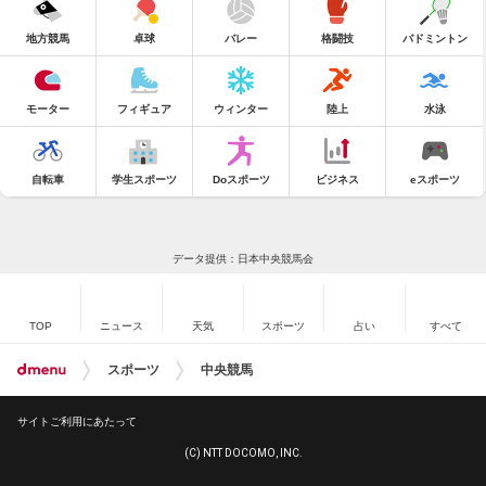
地方競馬
卓球
バレー
格闘技
バドミントン
モーター
フィギュア
ウィンター
陸上
水泳
自転車
学生スポーツ
Doスポーツ
ビジネス
eスポーツ
データ提供：日本中央競馬会
TOP
ニュース
天気
スポーツ
占い
すべて
スポーツ
中央競馬
サイトご利用にあたって
(C) NTT DOCOMO, INC.