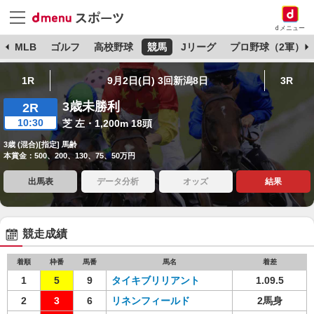
dメニュー
球
MLB
ゴルフ
高校野球
競馬
Jリーグ
プロ野球（2軍）
1R
9月2日(日) 3回新潟8日
3R
3歳未勝利
2R
10:30
芝 左・1,200m 18頭
3歳 (混合)[指定] 馬齢
本賞金：500、200、130、75、50万円
出馬表
データ分析
オッズ
結果
競走成績
着順
枠番
馬番
馬名
着差
1
5
9
タイキブリリアント
1.09.5
2
3
6
リネンフィールド
2馬身