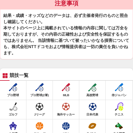
注意事項
結果・成績・オッズなどのデータは、必ず主催者発行のものと照合
し確認してください。
本サイトのページ上に掲載されている情報の内容に関しては万全を
期しておりますが、その内容の正確性および安全性を保証するもの
ではありません。 当該情報に基づいて被ったいかなる損害について
も、株式会社NTTドコモおよび情報提供者は一切の責任を負いかね
ます。
競技一覧
プロ野球
プロ野球(2軍)
MLB
高校野球
侍ジャパン
ゴルフ
Jリーグ
海外サッカー
日本代表
テニス