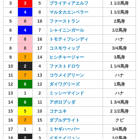
3
3
5
ブライティアエルフ
1 1/2馬身
4
4
8
マルタカエンペラー
1 1/2馬身
5
8
18
ファーストラン
2馬身
6
4
7
シャイニンガール
1/2馬身
7
8
16
トモティフレンディ
ハナ
8
8
17
コスモウィップ
3/4馬身
9
7
14
ヒシチャージャー
3馬身
10
2
4
ファストドロウ
1 1/4馬身
11
7
13
コウメイグリーン
ハナ
12
6
12
ダイワグリーズ
1馬身
13
1
2
ミッシーマインド
ハナ
14
6
11
アポロブッダ
1 3/4馬身
15
5
10
コナユキ
2 1/2馬身
16
7
15
ダブルデライト
クビ
17
1
1
ミヤギハーバー
3/4馬身
18
2
3
イチエイジュン
1/2馬身