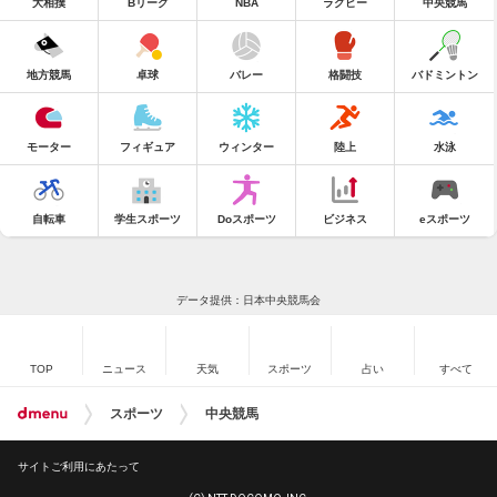
大相撲
Bリーグ
NBA
ラグビー
中央競馬
地方競馬
卓球
バレー
格闘技
バドミントン
モーター
フィギュア
ウィンター
陸上
水泳
自転車
学生スポーツ
Doスポーツ
ビジネス
eスポーツ
データ提供：日本中央競馬会
TOP
ニュース
天気
スポーツ
占い
すべて
スポーツ
中央競馬
サイトご利用にあたって