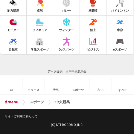
地方競馬
卓球
バレー
格闘技
バドミントン
モーター
フィギュア
ウィンター
陸上
水泳
自転車
学生スポーツ
Doスポーツ
ビジネス
eスポーツ
データ提供：日本中央競馬会
TOP
ニュース
天気
スポーツ
占い
すべて
スポーツ
中央競馬
サイトご利用にあたって
(C) NTT DOCOMO, INC.