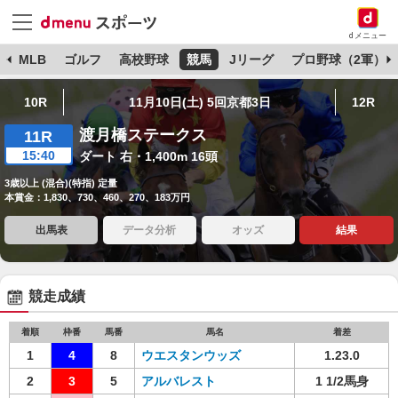
dメニュー
球
MLB
ゴルフ
高校野球
競馬
Jリーグ
プロ野球（2軍）
10R
11月10日(土) 5回京都3日
12R
渡月橋ステークス
11R
15:40
ダート 右・1,400m 16頭
3歳以上 (混合)(特指) 定量
本賞金：1,830、730、460、270、183万円
出馬表
データ分析
オッズ
結果
競走成績
着順
枠番
馬番
馬名
着差
1
4
8
ウエスタンウッズ
1.23.0
2
3
5
アルバレスト
1 1/2馬身