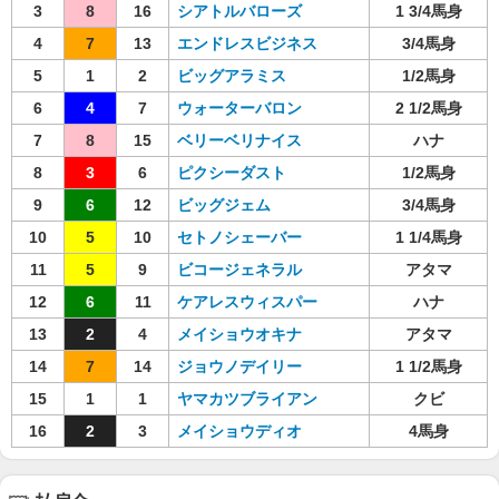
3
8
16
シアトルバローズ
1 3/4馬身
4
7
13
エンドレスビジネス
3/4馬身
5
1
2
ビッグアラミス
1/2馬身
6
4
7
ウォーターバロン
2 1/2馬身
7
8
15
ベリーベリナイス
ハナ
8
3
6
ピクシーダスト
1/2馬身
9
6
12
ビッグジェム
3/4馬身
10
5
10
セトノシェーバー
1 1/4馬身
11
5
9
ビコージェネラル
アタマ
12
6
11
ケアレスウィスパー
ハナ
13
2
4
メイショウオキナ
アタマ
14
7
14
ジョウノデイリー
1 1/2馬身
15
1
1
ヤマカツブライアン
クビ
16
2
3
メイショウディオ
4馬身