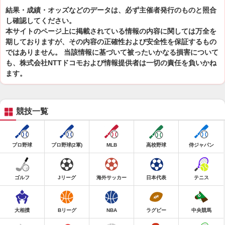
結果・成績・オッズなどのデータは、必ず主催者発行のものと照合
し確認してください。
本サイトのページ上に掲載されている情報の内容に関しては万全を
期しておりますが、その内容の正確性および安全性を保証するもの
ではありません。 当該情報に基づいて被ったいかなる損害について
も、株式会社NTTドコモおよび情報提供者は一切の責任を負いかね
ます。
競技一覧
プロ野球
プロ野球(2軍)
MLB
高校野球
侍ジャパン
ゴルフ
Jリーグ
海外サッカー
日本代表
テニス
大相撲
Bリーグ
NBA
ラグビー
中央競馬