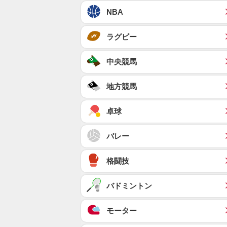
NBA
ラグビー
中央競馬
地方競馬
卓球
バレー
格闘技
バドミントン
モーター