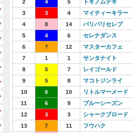
2
4
5
トキノムテキ
3
3
4
マイティーキラー
4
8
14
バリバリセレブ
5
4
6
セレナダンス
6
7
12
マスターカフェ
7
1
1
サンタナイト
8
5
7
レイゴールド
9
5
8
マコトジンライ
10
6
10
リトルマーメード
11
6
9
ブルーシーズン
12
3
3
シャークブロード
13
7
11
フウハク