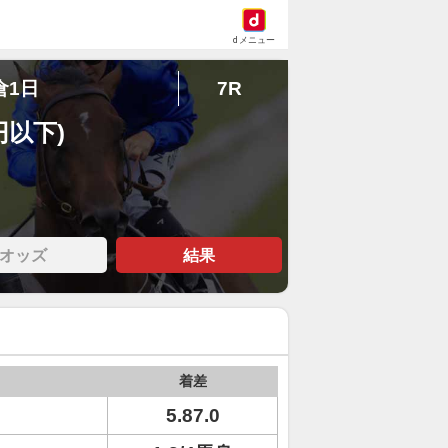
dメニュー
倉1日
7R
円以下)
オッズ
結果
着差
5.87.0