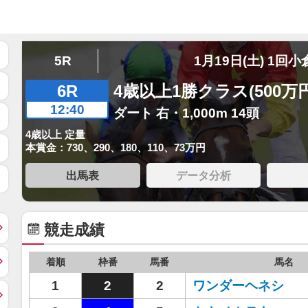
5R
1月19日(土) 1回小
6R
4歳以上1勝クラス(500万
12:40
ダート 右・1,000m 14頭
4歳以上 定量
本賞金：730、290、180、110、73万円
出馬表
データ分析
競走成績
着順
枠番
馬番
馬名
1
2
2
ワンダーヘネシ