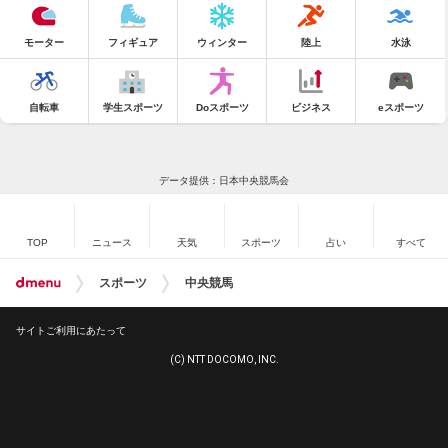
モーター
フィギュア
ウィンター
陸上
水泳
自転車
学生スポーツ
Doスポーツ
ビジネス
eスポーツ
データ提供：日本中央競馬会
TOP
ニュース
天気
スポーツ
占い
すべて
スポーツ
中央競馬
サイトご利用にあたって
(C) NTT DOCOMO, INC.