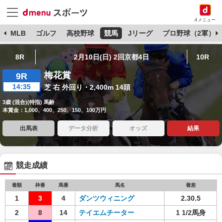
dメニュー
球
MLB
ゴルフ
高校野球
競馬
Jリーグ
プロ野球（2軍）
8R
2月10日(日) 2回京都4日
10R
梅花賞
9R
14:35
芝 右 外回り・2,400m 14頭
3歳 (混合)(特指) 馬齢
本賞金：1,000、400、250、150、100万円
出馬表
データ分析
オッズ
結果
競走成績
着順
枠番
馬番
馬名
着差
1
3
4
ダンツウィニング
2.30.5
2
8
14
テイエムチーター
1 1/2馬身