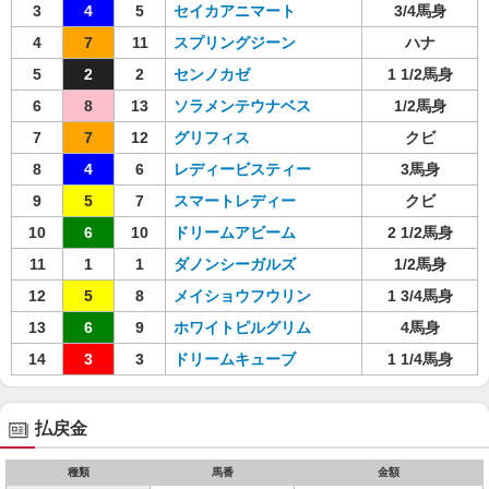
3
4
5
セイカアニマート
3/4馬身
4
7
11
スプリングジーン
ハナ
5
2
2
センノカゼ
1 1/2馬身
6
8
13
ソラメンテウナベス
1/2馬身
7
7
12
グリフィス
クビ
8
4
6
レディービスティー
3馬身
9
5
7
スマートレディー
クビ
10
6
10
ドリームアビーム
2 1/2馬身
11
1
1
ダノンシーガルズ
1/2馬身
12
5
8
メイショウフウリン
1 3/4馬身
13
6
9
ホワイトピルグリム
4馬身
14
3
3
ドリームキューブ
1 1/4馬身
払戻金
種類
馬番
金額