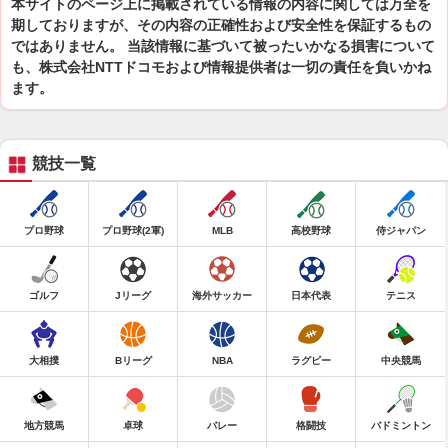
本サイトのページ上に掲載されている情報の内容に関しては万全を
期しておりますが、その内容の正確性および安全性を保証するもの
ではありません。 当該情報に基づいて被ったいかなる損害について
も、株式会社NTTドコモおよび情報提供者は一切の責任を負いかね
ます。
競技一覧
プロ野球
プロ野球(2軍)
MLB
高校野球
侍ジャパン
ゴルフ
Jリーグ
海外サッカー
日本代表
テニス
大相撲
Bリーグ
NBA
ラグビー
中央競馬
地方競馬
卓球
バレー
格闘技
バドミントン