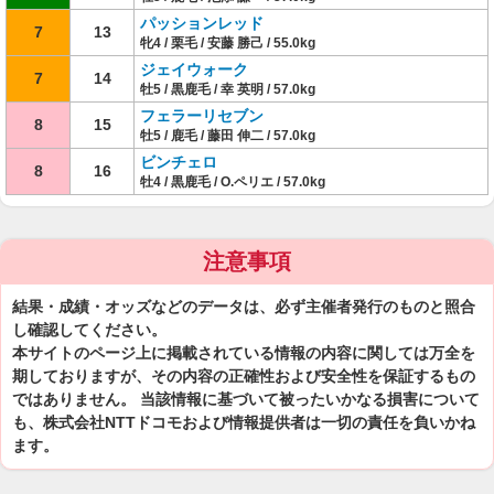
パッションレッド
7
13
牝4 / 栗毛 / 安藤 勝己 / 55.0kg
ジェイウォーク
7
14
牡5 / 黒鹿毛 / 幸 英明 / 57.0kg
フェラーリセブン
8
15
牡5 / 鹿毛 / 藤田 伸二 / 57.0kg
ビンチェロ
8
16
牡4 / 黒鹿毛 / O.ペリエ / 57.0kg
注意事項
結果・成績・オッズなどのデータは、必ず主催者発行のものと照合
し確認してください。
本サイトのページ上に掲載されている情報の内容に関しては万全を
期しておりますが、その内容の正確性および安全性を保証するもの
ではありません。 当該情報に基づいて被ったいかなる損害について
も、株式会社NTTドコモおよび情報提供者は一切の責任を負いかね
ます。