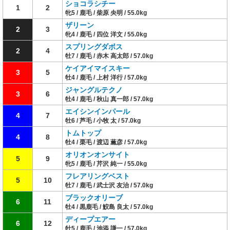
ショコラシチー
1
2
牝5 / 鹿毛 / 柴原 央明 / 55.0kg
ザリーン
2
3
牝4 / 鹿毛 / 四位 洋文 / 55.0kg
スプリングダボス
2
4
牡7 / 鹿毛 / 赤木 高太郎 / 57.0kg
ケイアイマイスキー
3
5
牡4 / 鹿毛 / 上村 洋行 / 57.0kg
ジャングルテクノ
3
6
牡4 / 鹿毛 / 秋山 真一郎 / 57.0kg
エイシンインパール
4
7
牡6 / 芦毛 / 小牧 太 / 57.0kg
トムトップ
4
8
牡4 / 栗毛 / 渡辺 薫彦 / 57.0kg
オリオンオンサイト
5
9
牝5 / 鹿毛 / 芹沢 純一 / 55.0kg
フレアリングベスト
5
10
牡7 / 鹿毛 / 武士沢 友治 / 57.0kg
ブラックオリーブ
6
11
牡4 / 黒鹿毛 / 鮫島 良太 / 57.0kg
ディープエアー
6
12
牡5 / 鹿毛 / 池添 謙一 / 57.0kg