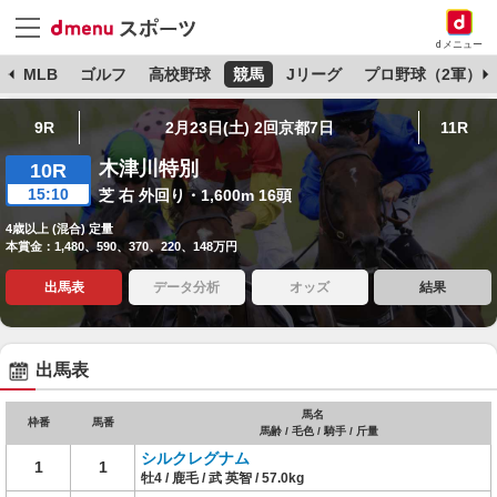
dメニュー
球
MLB
ゴルフ
高校野球
競馬
Jリーグ
プロ野球（2軍）
9R
2月23日(土) 2回京都7日
11R
木津川特別
10R
15:10
芝 右 外回り・1,600m 16頭
4歳以上 (混合) 定量
本賞金：1,480、590、370、220、148万円
出馬表
データ分析
オッズ
結果
出馬表
馬名
枠番
馬番
馬齢 / 毛色 / 騎手 / 斤量
シルクレグナム
1
1
牡4 / 鹿毛 / 武 英智 / 57.0kg