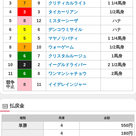
3
7
9
クリティカルライト
1 1/4馬身
4
3
3
タイカーリアン
1/2馬身
5
8
12
ミスターシーザ
ハナ
6
5
6
デンコウミサイル
ハナ
7
5
5
マヤノリバティ
1 1/4馬身
8
7
10
ウォーゲーム
1/2馬身
9
6
7
クリスタルルージュ
1馬身
10
2
2
イーグルドライバー
2 1/2馬身
11
6
8
ワンマンシャチョウ
2馬身
競争
8
11
イイデレインジャー
中止
払戻金
種類
馬番
金額
単勝
4
550円
4
180円