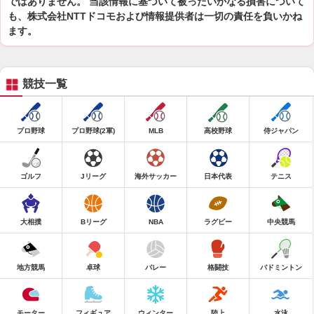
ではありません。 当該情報に基づいて被ったいかなる損害について
も、株式会社NTTドコモおよび情報提供者は一切の責任を負いかね
ます。
競技一覧
プロ野球
プロ野球(2軍)
MLB
高校野球
侍ジャパン
ゴルフ
Jリーグ
海外サッカー
日本代表
テニス
大相撲
Bリーグ
NBA
ラグビー
中央競馬
地方競馬
卓球
バレー
格闘技
バドミントン
モーター
フィギュア
ウィンター
陸上
水泳