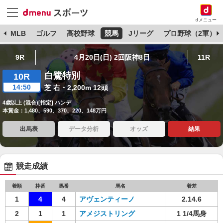
dメニュー
球
MLB
ゴルフ
高校野球
競馬
Jリーグ
プロ野球（2軍）
9R
4月20日(日) 2回阪神8日
11R
白鷺特別
10R
14:50
芝 右・2,200m 12頭
4歳以上 (混合)[指定] ハンデ
本賞金：1,480、590、370、220、148万円
出馬表
データ分析
オッズ
結果
競走成績
着順
枠番
馬番
馬名
着差
1
4
4
アヴェンティーノ
2.14.6
2
1
1
アメジストリング
1 1/4馬身