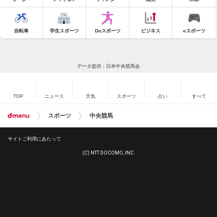
自転車
学生スポーツ
Doスポーツ
ビジネス
eスポーツ
データ提供：日本中央競馬会
TOP
ニュース
天気
スポーツ
占い
すべて
スポーツ
中央競馬
サイトご利用にあたって
(C) NTT DOCOMO, INC.