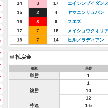
14
8
17
エイシンブイダン
15
2
4
ヤマニンリュバン
16
3
6
スエズ
17
7
15
メイショウクオリ
18
7
14
ヒルノラディアン
払戻金
種類
馬番
単勝
1
1
複勝
10
12
枠連
1-5