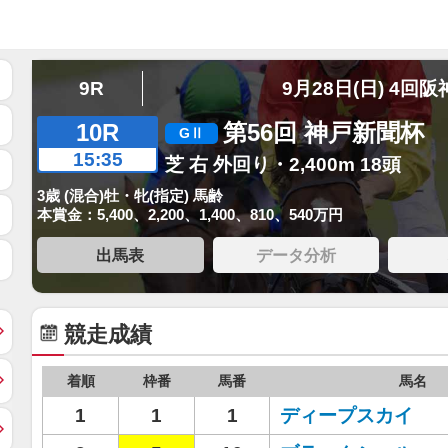
9R
9月28日(日) 4回阪
10R
第56回 神戸新聞杯
15:35
芝 右 外回り・2,400m 18頭
3歳 (混合)牡・牝(指定) 馬齢
本賞金：5,400、2,200、1,400、810、540万円
出馬表
データ分析
競走成績
着順
枠番
馬番
馬名
1
1
1
ディープスカイ