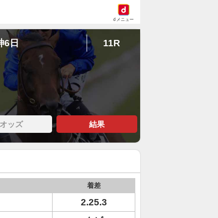
dメニュー
神6日
11R
オッズ
結果
着差
2.25.3