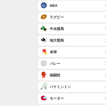
NBA
ラグビー
中央競馬
地方競馬
卓球
バレー
格闘技
バドミントン
モーター