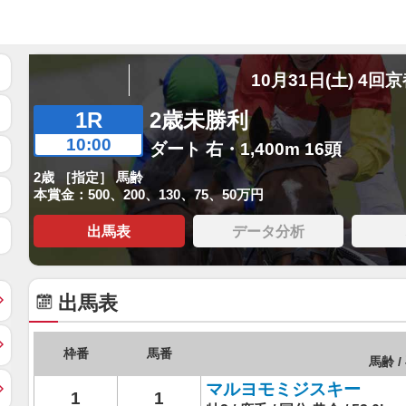
10月31日(土) 4回
1R
2歳未勝利
10:00
ダート 右・1,400m 16頭
2歳 ［指定］ 馬齢
本賞金：500、200、130、75、50万円
出馬表
データ分析
出馬表
枠番
馬番
馬齢 /
マルヨモミジスキー
1
1