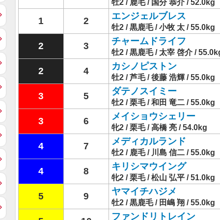
牡2 / 鹿毛 / 国分 恭介 / 52.0kg
エンジェルブレス
1
2
牡2 / 黒鹿毛 / 小牧 太 / 55.0kg
チャームドライフ
2
3
牡2 / 黒鹿毛 / 太宰 啓介 / 55.0k
カシノピストン
2
4
牡2 / 芦毛 / 後藤 浩輝 / 55.0kg
ダテノスイミー
3
5
牡2 / 栗毛 / 和田 竜二 / 55.0kg
メイショウシェリー
3
6
牝2 / 栗毛 / 高橋 亮 / 54.0kg
メディカルランド
4
7
牡2 / 鹿毛 / 川島 信二 / 55.0kg
キリシマウイング
4
8
牝2 / 栗毛 / 松山 弘平 / 51.0kg
ヤマイチハジメ
5
9
牡2 / 黒鹿毛 / 田嶋 翔 / 55.0kg
ファンドリトレイン