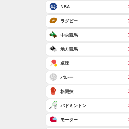
NBA
ラグビー
中央競馬
地方競馬
卓球
バレー
格闘技
バドミントン
モーター