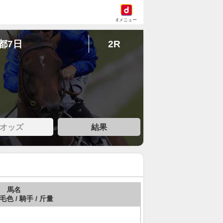
dメニュー
京都7日
2R
オッズ
結果
馬名
 毛色 / 騎手 / 斤量