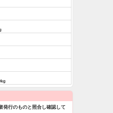
g
0kg
者発行のものと照合し確認して