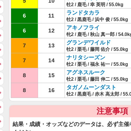
5
10
牡2 / 鹿毛 / 幸 英明 / 55.0kg
ランドタカラ
6
11
牡2 / 黒鹿毛 / 浜中 俊 / 55.0kg
アキノフライ
6
12
牝2 / 鹿毛 / 秋山 真一郎 / 54.0k
グランデワイルド
7
13
牡2 / 栗毛 / 藤岡 佑介 / 55.0kg
ナリタシーズン
7
14
牡2 / 栗毛 / 福永 祐一 / 55.0kg
アグネスルーク
8
15
牡2 / 栗毛 / 藤田 伸二 / 55.0kg
タガノムーンダスト
8
16
牡2 / 黒鹿毛 / 赤木 高太郎 / 55.
注意事項
結果・成績・オッズなどのデータは、必ず主催