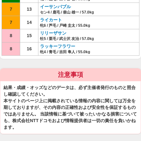
イーサンバブル
7
13
セン4 / 鹿毛 / 柴山 雄一 / 57.0kg
ライカート
7
14
牝6 / 芦毛 / 戸崎 圭太 / 55.0kg
リリーザサン
8
15
牡5 / 栗毛 / 武士沢 友治 / 57.0kg
ラッキーフラワー
8
16
牝4 / 青毛 / 吉田 隼人 / 55.0kg
注意事項
結果・成績・オッズなどのデータは、必ず主催者発行のものと照合
し確認してください。
本サイトのページ上に掲載されている情報の内容に関しては万全を
期しておりますが、その内容の正確性および安全性を保証するもの
ではありません。 当該情報に基づいて被ったいかなる損害について
も、株式会社NTTドコモおよび情報提供者は一切の責任を負いかね
ます。