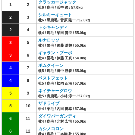
クラッカージャック
1
2
牡6 / 鹿毛 / 浜中 俊 / 57.0kg
シルキーキュート
2
3
牝6 / 黒鹿毛 / 菅原 隆一 / 52.0kg
トシキャンディ
2
4
牝4 / 鹿毛 / 柴田 善臣 / 55.0kg
ルナロッソ
3
5
牝4 / 栗毛 / 後藤 浩輝 / 55.0kg
ギャラントブーボ
3
6
牡4 / 栗毛 / 伊藤 工真 / 54.0kg
ボムクイーン
4
7
牝5 / 鹿毛 / 田中 勝春 / 55.0kg
ベストフェット
4
8
牡5 / 鹿毛 / 松岡 正海 / 57.0kg
ネイチャーグロウ
5
9
牡5 / 青鹿毛 / 小林 淳一 / 57.0kg
ザドライブ
5
10
牡4 / 栗毛 / 内田 博幸 / 57.0kg
ダイワバーガンディ
6
11
牝4 / 鹿毛 / 北村 宏司 / 55.0kg
カシノコロン
6
12
牝4 / 鹿毛 / 二本柳 壮 / 55.0kg