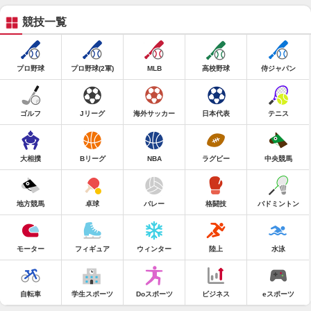
競技一覧
プロ野球
プロ野球(2軍)
MLB
高校野球
侍ジャパン
ゴルフ
Jリーグ
海外サッカー
日本代表
テニス
大相撲
Bリーグ
NBA
ラグビー
中央競馬
地方競馬
卓球
バレー
格闘技
バドミントン
モーター
フィギュア
ウィンター
陸上
水泳
自転車
学生スポーツ
Doスポーツ
ビジネス
eスポーツ