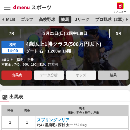
dメニュー
球
MLB
ゴルフ
高校野球
競馬
Jリーグ
プロ野球（2軍）
7R
3月21日(日) 2回中山8日
9R
4歳以上1勝クラス(500万円以下)
8R
14:00
ダート 右・1,200m 16頭
4歳以上 ［指定］ 定量
本賞金：740、300、190、110、74万円
出馬表
データ分析
オッズ
結果
出馬表
馬名
枠番
馬番
馬齢 / 毛色 / 騎手 / 斤量
スプリングマリア
1
1
牝4 / 黒鹿毛 / 西村 太一 / 52.0kg