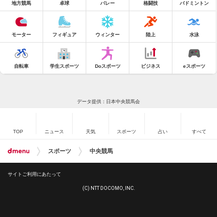
地方競馬
卓球
バレー
格闘技
バドミントン
モーター
フィギュア
ウィンター
陸上
水泳
自転車
学生スポーツ
Doスポーツ
ビジネス
eスポーツ
データ提供：日本中央競馬会
TOP
ニュース
天気
スポーツ
占い
すべて
スポーツ
中央競馬
サイトご利用にあたって
(C) NTT DOCOMO, INC.