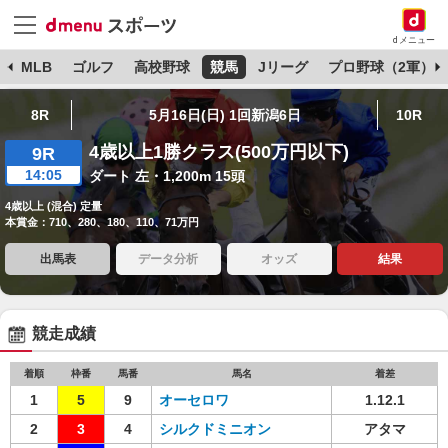
dメニュー
球
MLB
ゴルフ
高校野球
競馬
Jリーグ
プロ野球（2軍）
8R
5月16日(日) 1回新潟6日
10R
4歳以上1勝クラス(500万円以下)
9R
14:05
ダート 左・1,200m 15頭
4歳以上 (混合) 定量
本賞金：710、280、180、110、71万円
出馬表
データ分析
オッズ
結果
競走成績
着順
枠番
馬番
馬名
着差
1
5
9
オーセロワ
1.12.1
2
3
4
シルクドミニオン
アタマ