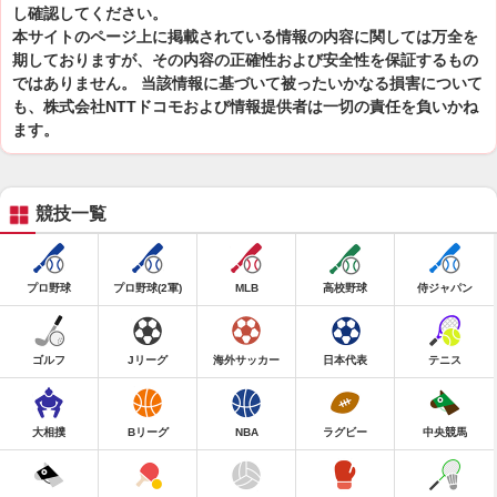
し確認してください。
本サイトのページ上に掲載されている情報の内容に関しては万全を
期しておりますが、その内容の正確性および安全性を保証するもの
ではありません。 当該情報に基づいて被ったいかなる損害について
も、株式会社NTTドコモおよび情報提供者は一切の責任を負いかね
ます。
競技一覧
プロ野球
プロ野球(2軍)
MLB
高校野球
侍ジャパン
ゴルフ
Jリーグ
海外サッカー
日本代表
テニス
大相撲
Bリーグ
NBA
ラグビー
中央競馬