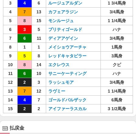
3
4
6
ルージュアルダン
1 3/4馬身
4
7
13
カフェアラジン
3/4馬身
5
8
15
モンルージュ
1 1/4馬身
6
3
5
プリティゴールド
ハナ
7
6
11
ディアアゲイン
3/4馬身
8
1
1
メイショウアーチャ
1馬身
9
5
8
レッドキャタピラー
3馬身
10
8
14
エクレウス
クビ
11
6
10
サニーケーティング
ハナ
12
2
3
ラッシュモア
3/4馬身
13
7
12
ラヴミー
1 1/4馬身
14
4
7
ゴールドバルザック
6馬身
15
2
2
アイファーラスカル
3 1/2馬身
払戻金