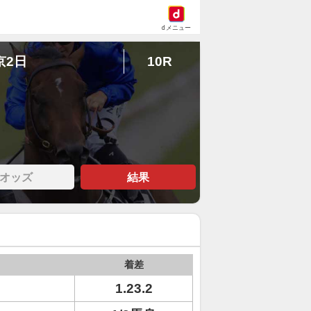
dメニュー
京2日
10R
オッズ
結果
着差
1.23.2