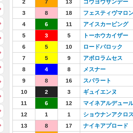
2
7
13
コウヨウサンデー
3
8
18
フェスティヴマロ
4
6
11
アイスカービング
5
3
5
トーホウカイザー
6
5
10
ロードバロック
7
5
9
アポロラムセス
8
4
8
メスナー
9
8
16
スパラート
10
2
3
ギュイエンヌ
11
6
12
マイネアルデュー
12
1
1
ショウナンアクロ
13
8
17
ナイキアプロード