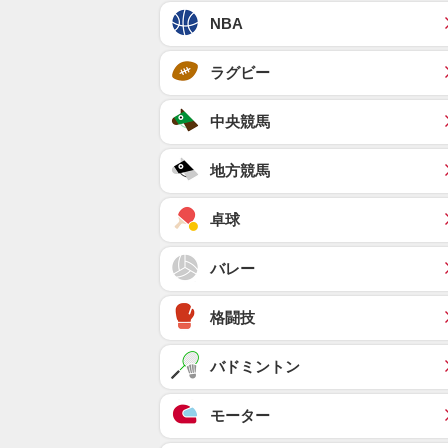
NBA
ラグビー
中央競馬
地方競馬
卓球
バレー
格闘技
バドミントン
モーター