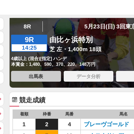
8R
5月23日(日) 3回東
9R
由比ヶ浜特別
14:25
芝 左・1,400m 18頭
4歳以上 (混合)[指定] ハンデ
本賞金：1,480、590、370、220、148万円
出馬表
データ分析
競走成績
着順
枠番
馬番
馬名
1
2
4
ブレーヴゴールド