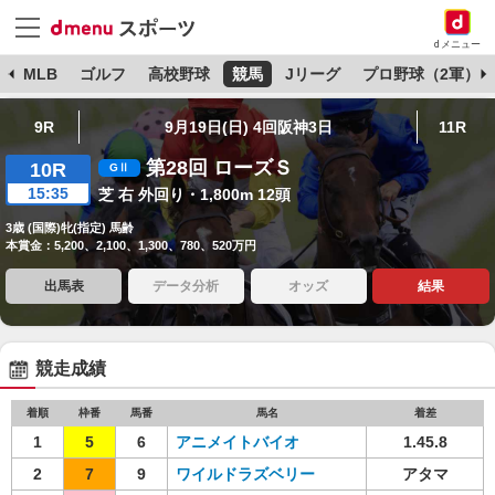
dメニュー
球
MLB
ゴルフ
高校野球
競馬
Jリーグ
プロ野球（2軍）
9R
9月19日(日) 4回阪神3日
11R
第28回 ローズＳ
10R
15:35
芝 右 外回り・1,800m 12頭
3歳 (国際)牝(指定) 馬齢
本賞金：5,200、2,100、1,300、780、520万円
出馬表
データ分析
オッズ
結果
競走成績
着順
枠番
馬番
馬名
着差
1
5
6
アニメイトバイオ
1.45.8
2
7
9
ワイルドラズベリー
アタマ