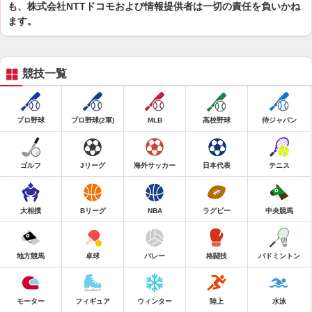
も、株式会社NTTドコモおよび情報提供者は一切の責任を負いかね
ます。
競技一覧
プロ野球
プロ野球(2軍)
MLB
高校野球
侍ジャパン
ゴルフ
Jリーグ
海外サッカー
日本代表
テニス
大相撲
Bリーグ
NBA
ラグビー
中央競馬
地方競馬
卓球
バレー
格闘技
バドミントン
モーター
フィギュア
ウィンター
陸上
水泳