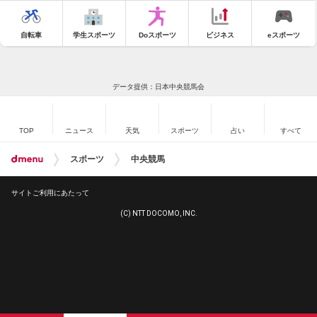
自転車
学生スポーツ
Doスポーツ
ビジネス
eスポーツ
データ提供：日本中央競馬会
TOP
ニュース
天気
スポーツ
占い
すべて
スポーツ
中央競馬
サイトご利用にあたって
(C) NTT DOCOMO, INC.