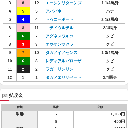
3
8
12
エーシンリターンズ
1 1/4馬身
4
5
5
アパパネ
ハナ
5
4
4
トゥニーポート
2 1/2馬身
6
8
11
ニチドウルチル
3/4馬身
7
6
7
アグネスワルツ
クビ
8
3
3
オウケンサクラ
クビ
9
7
10
タガノイノセンス
1 3/4馬身
10
6
8
レディアルバローザ
クビ
11
2
2
ラガーリンリン
クビ
12
1
1
タガノエリザベート
3/4馬身
払戻金
種類
馬番
金額
単勝
6
1,160円
6
450円