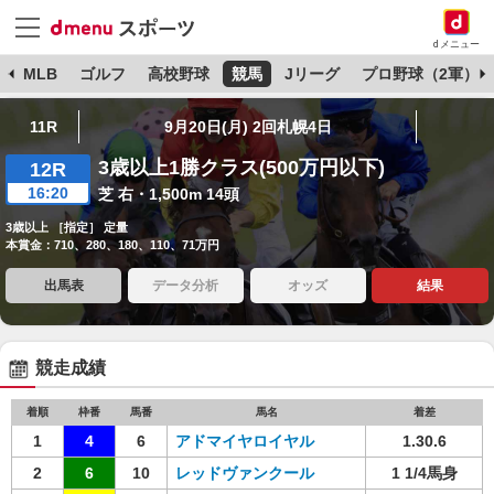
dメニュー
球
MLB
ゴルフ
高校野球
競馬
Jリーグ
プロ野球（2軍）
11R
9月20日(月) 2回札幌4日
3歳以上1勝クラス(500万円以下)
12R
16:20
芝 右・1,500m 14頭
3歳以上 ［指定］ 定量
本賞金：710、280、180、110、71万円
出馬表
データ分析
オッズ
結果
競走成績
着順
枠番
馬番
馬名
着差
1
4
6
アドマイヤロイヤル
1.30.6
2
6
10
レッドヴァンクール
1 1/4馬身