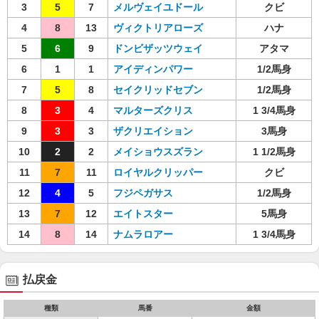
3
5
7
メルヴェイユドール
クビ
4
8
13
ヴィクトリアローズ
ハナ
5
6
9
ドンビザッツウェイ
アタマ
6
1
1
アイディンパワー
1/2馬身
7
5
8
セイクリッドセブン
1/2馬身
8
3
4
マルターズクリス
1 3/4馬身
9
3
3
ザクリエイション
3馬身
10
2
2
メイショウスズラン
1 1/2馬身
11
7
11
ロイヤルクリッパー
クビ
12
4
5
フジペガサス
1/2馬身
13
7
12
エイトスター
5馬身
14
8
14
ナムラロアー
1 3/4馬身
払戻金
種類
馬番
金額