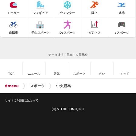
モーター
フィギュア
ウィンター
陸上
水泳
自転車
学生スポーツ
Doスポーツ
ビジネス
eスポーツ
データ提供：日本中央競馬会
TOP
ニュース
天気
スポーツ
占い
すべて
スポーツ
中央競馬
サイトご利用にあたって
(C) NTT DOCOMO, INC.