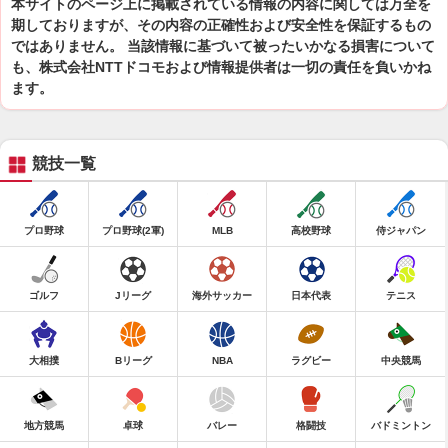
本サイトのページ上に掲載されている情報の内容に関しては万全を
期しておりますが、その内容の正確性および安全性を保証するもの
ではありません。 当該情報に基づいて被ったいかなる損害について
も、株式会社NTTドコモおよび情報提供者は一切の責任を負いかね
ます。
競技一覧
プロ野球
プロ野球(2軍)
MLB
高校野球
侍ジャパン
ゴルフ
Jリーグ
海外サッカー
日本代表
テニス
大相撲
Bリーグ
NBA
ラグビー
中央競馬
地方競馬
卓球
バレー
格闘技
バドミントン