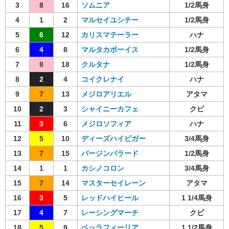
3
8
16
ソムニア
1/2馬身
4
1
2
マルセイユシチー
1/2馬身
5
6
12
カリスマテーラー
ハナ
6
4
8
マルタカボーイス
1/2馬身
7
8
18
クルタナ
1/2馬身
8
2
4
コイクレナイ
ハナ
9
7
13
メジロアリエル
アタマ
10
2
3
シャイニーカフェ
クビ
11
3
6
メジロソフィア
ハナ
12
5
10
ディーズハイビガー
3/4馬身
13
7
15
バージンバラード
1/2馬身
14
1
1
カシノコロン
3/4馬身
15
7
14
マスターセイレーン
アタマ
16
3
5
レッドハイヒール
1 1/4馬身
17
4
7
レーシングマーチ
クビ
18
5
9
ベッラフィーリア
1 1/2馬身