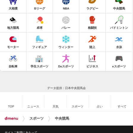
大相撲
Bリーグ
NBA
ラグビー
中央競馬
地方競馬
卓球
バレー
格闘技
バドミントン
モーター
フィギュア
ウィンター
陸上
水泳
自転車
学生スポーツ
Doスポーツ
ビジネス
eスポーツ
データ提供：日本中央競馬会
TOP
ニュース
天気
スポーツ
占い
すべて
スポーツ
中央競馬
サイトご利用にあたって