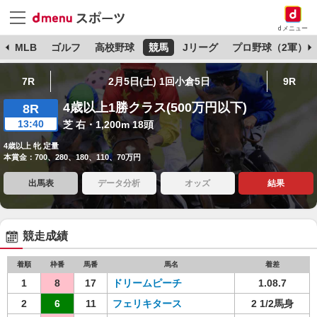
dメニュー
球
MLB
ゴルフ
高校野球
競馬
Jリーグ
プロ野球（2軍）
7R
2月5日(土) 1回小倉5日
9R
4歳以上1勝クラス(500万円以下)
8R
13:40
芝 右・1,200m 18頭
4歳以上 牝 定量
本賞金：700、280、180、110、70万円
出馬表
データ分析
オッズ
結果
競走成績
着順
枠番
馬番
馬名
着差
1
8
17
ドリームピーチ
1.08.7
2
6
11
フェリキタース
2 1/2馬身