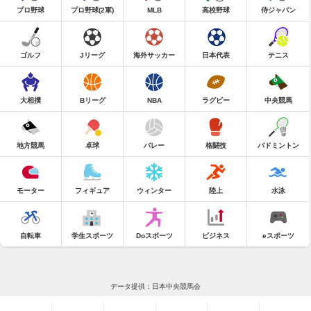
プロ野球
プロ野球(2軍)
MLB
高校野球
侍ジャパン
ゴルフ
Jリーグ
海外サッカー
日本代表
テニス
大相撲
Bリーグ
NBA
ラグビー
中央競馬
地方競馬
卓球
バレー
格闘技
バドミントン
モーター
フィギュア
ウィンター
陸上
水泳
自転車
学生スポーツ
Doスポーツ
ビジネス
eスポーツ
データ提供：日本中央競馬会