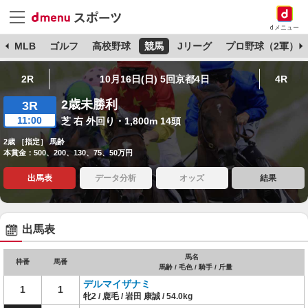
dメニュー
球
MLB
ゴルフ
高校野球
競馬
Jリーグ
プロ野球（2軍）
2R
10月16日(日) 5回京都4日
4R
2歳未勝利
3R
11:00
芝 右 外回り・1,800m 14頭
2歳 ［指定］ 馬齢
本賞金：500、200、130、75、50万円
出馬表
データ分析
オッズ
結果
出馬表
馬名
枠番
馬番
馬齢 / 毛色 / 騎手 / 斤量
デルマイザナミ
1
1
牝2 / 鹿毛 / 岩田 康誠 / 54.0kg