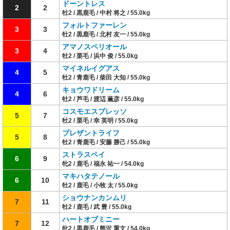
ドーントレス
2
2
牡2 / 黒鹿毛 / 中村 将之 / 55.0kg
フォルトファーレン
3
3
牡2 / 黒鹿毛 / 北村 友一 / 55.0kg
アマノスペリオール
3
4
牡2 / 栗毛 / 浜中 俊 / 55.0kg
マイネルイグアス
4
5
牡2 / 青鹿毛 / 柴田 大知 / 55.0kg
キョウワドリーム
4
6
牡2 / 芦毛 / 渡辺 薫彦 / 55.0kg
コスモエスプレッソ
5
7
牡2 / 栗毛 / 幸 英明 / 55.0kg
プレザントライフ
5
8
牡2 / 青鹿毛 / 安藤 勝己 / 55.0kg
ストラスペイ
6
9
牝2 / 鹿毛 / 福永 祐一 / 54.0kg
マキハタテノール
6
10
牡2 / 鹿毛 / 小牧 太 / 55.0kg
ショウナンカンムリ
7
11
牡2 / 鹿毛 / 武 豊 / 55.0kg
ハートオブミニー
7
12
牝2 / 黒鹿毛 / 熊沢 重文 / 54.0kg