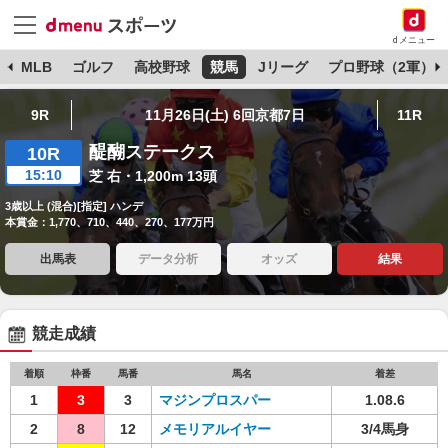
dメニュー
球
MLB
ゴルフ
高校野球
競馬
Jリーグ
プロ野球（2軍）
9R
11月26日(土) 6回京都7日
11R
醍醐ステークス
10R
15:10
芝 右・1,200m 13頭
3歳以上 (混合)[指定] ハンデ
本賞金：1,770、710、440、270、177万円
出馬表
データ分析
オッズ
結果
競走成績
着順
枠番
馬番
馬名
着差
1
3
3
マジンプロスパー
1.08.6
2
8
12
メモリアルイヤー
3/4馬身