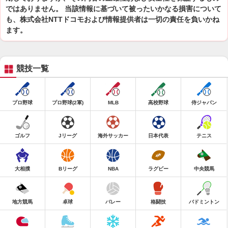
ではありません。 当該情報に基づいて被ったいかなる損害について
も、株式会社NTTドコモおよび情報提供者は一切の責任を負いかね
ます。
競技一覧
プロ野球
プロ野球(2軍)
MLB
高校野球
侍ジャパン
ゴルフ
Jリーグ
海外サッカー
日本代表
テニス
大相撲
Bリーグ
NBA
ラグビー
中央競馬
地方競馬
卓球
バレー
格闘技
バドミントン