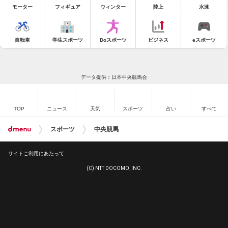
モーター
フィギュア
ウィンター
陸上
水泳
自転車
学生スポーツ
Doスポーツ
ビジネス
eスポーツ
データ提供：日本中央競馬会
TOP
ニュース
天気
スポーツ
占い
すべて
スポーツ
中央競馬
サイトご利用にあたって
(C) NTT DOCOMO, INC.