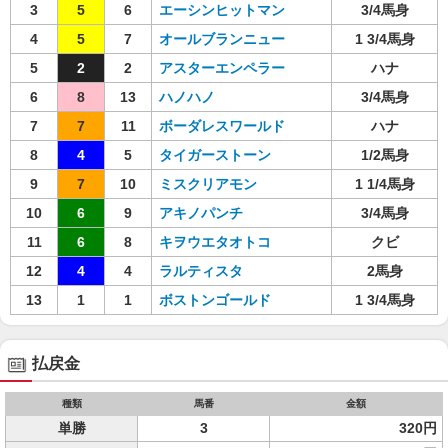
3
5
6
エーシンヒットマン
3/4馬身
4
5
7
オールブランニュー
1 3/4馬身
5
2
2
アスターエンペラー
ハナ
6
8
13
ハノハノ
3/4馬身
7
7
11
ボーダレスワールド
ハナ
8
4
5
タイガーストーン
1/2馬身
9
7
10
ミスクリアモン
1 1/4馬身
10
6
9
アキノパンチ
3/4馬身
11
6
8
キヲウエタオトコ
クビ
12
4
4
ラルティスタ
2馬身
13
1
1
ボストンゴールド
1 3/4馬身
払戻金
種類
馬番
金額
単勝
3
320円