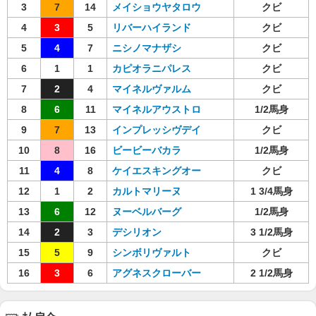
3
7
14
メイショウヤタロウ
クビ
4
3
5
リバーハイランド
クビ
5
4
7
ニシノマナザシ
クビ
6
1
1
カピオラニパレス
クビ
7
2
4
マイネルヴァルム
クビ
8
6
11
マイネルアウストロ
1/2馬身
9
7
13
インプレッシヴデイ
クビ
10
8
16
ビービーバカラ
1/2馬身
11
4
8
ケイエスキングオー
クビ
12
1
2
カルトマリーヌ
1 3/4馬身
13
6
12
ヌーベルバーグ
1/2馬身
14
2
3
デシリオン
3 1/2馬身
15
5
9
シンボリヴァルト
クビ
16
3
6
アグネスクローバー
2 1/2馬身