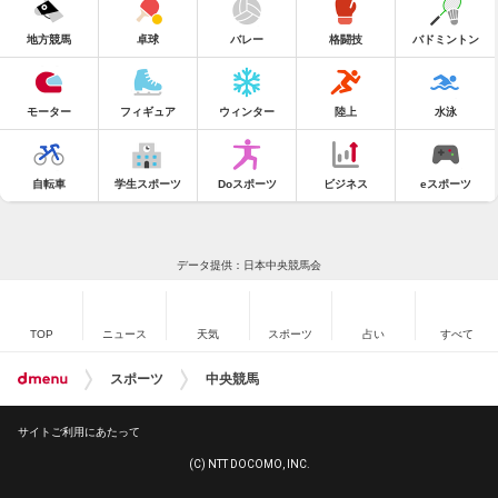
地方競馬
卓球
バレー
格闘技
バドミントン
モーター
フィギュア
ウィンター
陸上
水泳
自転車
学生スポーツ
Doスポーツ
ビジネス
eスポーツ
データ提供：日本中央競馬会
TOP
ニュース
天気
スポーツ
占い
すべて
スポーツ
中央競馬
サイトご利用にあたって
(C) NTT DOCOMO, INC.