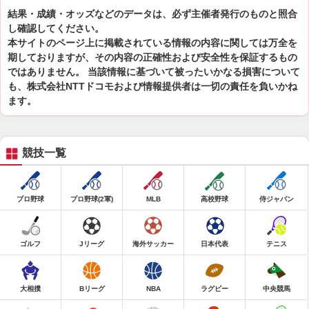
結果・成績・オッズなどのデータは、必ず主催者発行のものと照合
し確認してください。
本サイトのページ上に掲載されている情報の内容に関しては万全を
期しておりますが、その内容の正確性および安全性を保証するもの
ではありません。 当該情報に基づいて被ったいかなる損害について
も、株式会社NTTドコモおよび情報提供者は一切の責任を負いかね
ます。
競技一覧
プロ野球
プロ野球(2軍)
MLB
高校野球
侍ジャパン
ゴルフ
Jリーグ
海外サッカー
日本代表
テニス
大相撲
Bリーグ
NBA
ラグビー
中央競馬