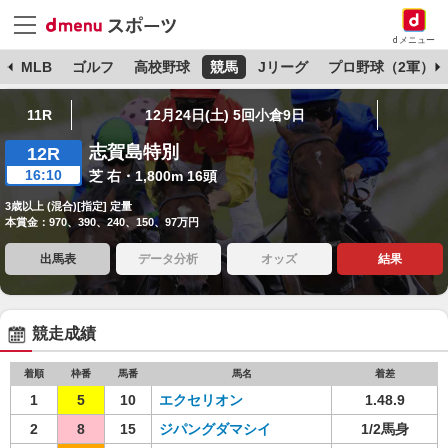
dメニュー
球
MLB
ゴルフ
高校野球
競馬
Jリーグ
プロ野球（2軍）
11R
12月24日(土) 5回小倉9日
志賀島特別
12R
16:10
芝 右・1,800m 16頭
3歳以上 (混合)[指定] 定量
本賞金：970、390、240、150、97万円
出馬表
データ分析
オッズ
結果
競走成績
着順
枠番
馬番
馬名
着差
1
5
10
エクセリオン
1.48.9
2
8
15
ジパングダマシイ
1/2馬身