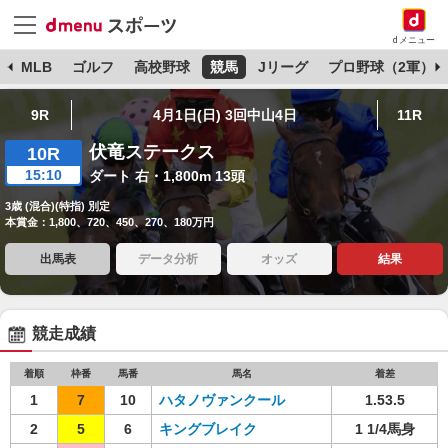
dメニュー
球
MLB
ゴルフ
高校野球
競馬
Jリーグ
プロ野球（2軍）
9R
4月1日(日) 3回中山4日
11R
伏竜ステークス
10R
15:10
ダート 右・1,800m 13頭
3歳 (混合)(特指) 別定
本賞金：1,800、720、450、270、180万円
出馬表
データ分析
オッズ
結果
競走成績
着順
枠番
馬番
馬名
着差
1
7
10
ハタノヴァンクール
1.53.5
2
5
6
キングブレイク
1 1/4馬身