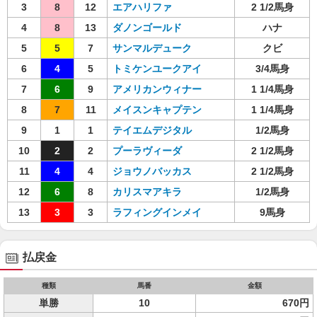
3
8
12
エアハリファ
2 1/2馬身
4
8
13
ダノンゴールド
ハナ
5
5
7
サンマルデューク
クビ
6
4
5
トミケンユークアイ
3/4馬身
7
6
9
アメリカンウィナー
1 1/4馬身
8
7
11
メイスンキャプテン
1 1/4馬身
9
1
1
テイエムデジタル
1/2馬身
10
2
2
プーラヴィーダ
2 1/2馬身
11
4
4
ジョウノバッカス
2 1/2馬身
12
6
8
カリスマアキラ
1/2馬身
13
3
3
ラフィングインメイ
9馬身
払戻金
種類
馬番
金額
単勝
10
670円