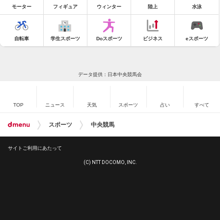
モーター
フィギュア
ウィンター
陸上
水泳
自転車
学生スポーツ
Doスポーツ
ビジネス
eスポーツ
データ提供：日本中央競馬会
TOP
ニュース
天気
スポーツ
占い
すべて
スポーツ
中央競馬
サイトご利用にあたって
(C) NTT DOCOMO, INC.