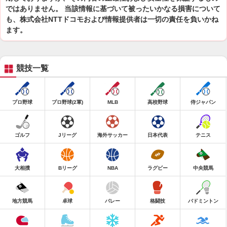
ではありません。 当該情報に基づいて被ったいかなる損害について
も、株式会社NTTドコモおよび情報提供者は一切の責任を負いかね
ます。
競技一覧
プロ野球
プロ野球(2軍)
MLB
高校野球
侍ジャパン
ゴルフ
Jリーグ
海外サッカー
日本代表
テニス
大相撲
Bリーグ
NBA
ラグビー
中央競馬
地方競馬
卓球
バレー
格闘技
バドミントン