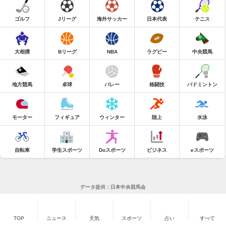
ゴルフ
Jリーグ
海外サッカー
日本代表
テニス
大相撲
Bリーグ
NBA
ラグビー
中央競馬
地方競馬
卓球
バレー
格闘技
バドミントン
モーター
フィギュア
ウィンター
陸上
水泳
自転車
学生スポーツ
Doスポーツ
ビジネス
eスポーツ
データ提供：日本中央競馬会
TOP
ニュース
天気
スポーツ
占い
すべて