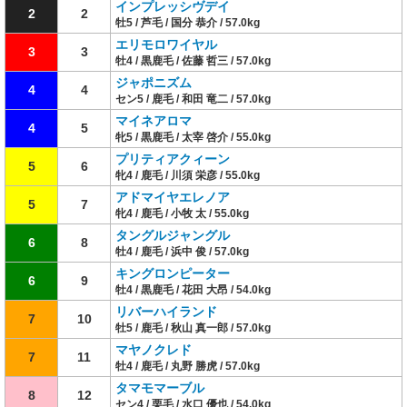
インプレッシヴデイ
2
2
牡5 / 芦毛 / 国分 恭介 / 57.0kg
エリモロワイヤル
3
3
牡4 / 黒鹿毛 / 佐藤 哲三 / 57.0kg
ジャポニズム
4
4
セン5 / 鹿毛 / 和田 竜二 / 57.0kg
マイネアロマ
4
5
牝5 / 黒鹿毛 / 太宰 啓介 / 55.0kg
プリティアクィーン
5
6
牝4 / 鹿毛 / 川須 栄彦 / 55.0kg
アドマイヤエレノア
5
7
牝4 / 鹿毛 / 小牧 太 / 55.0kg
タングルジャングル
6
8
牡4 / 鹿毛 / 浜中 俊 / 57.0kg
キングロンピーター
6
9
牡4 / 黒鹿毛 / 花田 大昂 / 54.0kg
リバーハイランド
7
10
牡5 / 鹿毛 / 秋山 真一郎 / 57.0kg
マヤノクレド
7
11
牡4 / 鹿毛 / 丸野 勝虎 / 57.0kg
タマモマーブル
8
12
セン4 / 栗毛 / 水口 優也 / 54.0kg