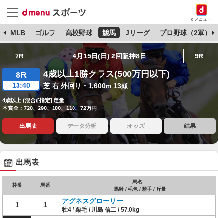
dメニュー
球
MLB
ゴルフ
高校野球
競馬
Jリーグ
プロ野球（2軍）
7R
4月15日(日) 2回阪神8日
9R
4歳以上1勝クラス(500万円以下)
8R
13:40
芝 右 外回り・1,600m 13頭
4歳以上 (混合)[指定] 定量
本賞金：720、290、180、110、72万円
出馬表
データ分析
オッズ
結果
出馬表
馬名
枠番
馬番
馬齢 / 毛色 / 騎手 / 斤量
アグネスグローリー
1
1
牡4 / 栗毛 / 川島 信二 / 57.0kg