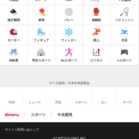
地方競馬
卓球
バレー
格闘技
バドミントン
モーター
フィギュア
ウィンター
陸上
水泳
自転車
学生スポーツ
Doスポーツ
ビジネス
eスポーツ
データ提供：日本中央競馬会
TOP
ニュース
天気
スポーツ
占い
すべて
スポーツ
中央競馬
サイトご利用にあたって
(C) NTT DOCOMO, INC.