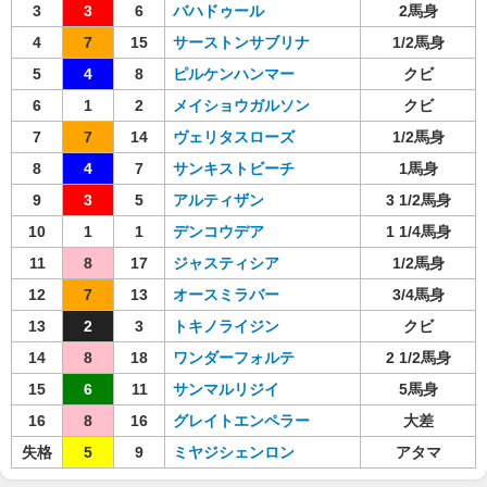
3
3
6
バハドゥール
2馬身
4
7
15
サーストンサブリナ
1/2馬身
5
4
8
ピルケンハンマー
クビ
6
1
2
メイショウガルソン
クビ
7
7
14
ヴェリタスローズ
1/2馬身
8
4
7
サンキストビーチ
1馬身
9
3
5
アルティザン
3 1/2馬身
10
1
1
デンコウデア
1 1/4馬身
11
8
17
ジャスティシア
1/2馬身
12
7
13
オースミラバー
3/4馬身
13
2
3
トキノライジン
クビ
14
8
18
ワンダーフォルテ
2 1/2馬身
15
6
11
サンマルリジイ
5馬身
16
8
16
グレイトエンペラー
大差
失格
5
9
ミヤジシェンロン
アタマ