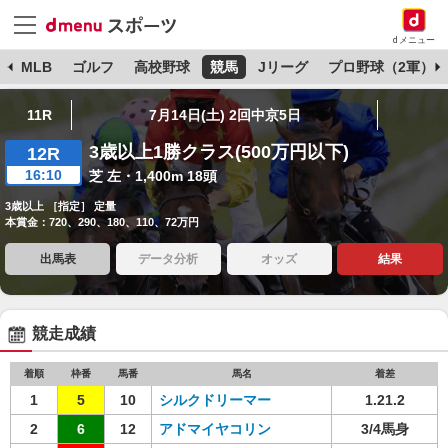
dメニュー
球
MLB
ゴルフ
高校野球
競馬
Jリーグ
プロ野球（2軍）
11R
7月14日(土) 2回中京5日
3歳以上1勝クラス(500万円以下)
12R
16:10
芝 左・1,400m 18頭
3歳以上 ［指定］ 定量
本賞金：720、290、180、110、72万円
出馬表
データ分析
オッズ
結果
競走成績
着順
枠番
馬番
馬名
着差
1
5
10
シルクドリーマー
1.21.2
2
6
12
アドマイヤコリン
3/4馬身