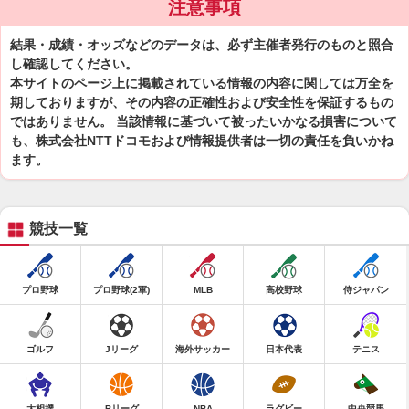
注意事項
結果・成績・オッズなどのデータは、必ず主催者発行のものと照合
し確認してください。
本サイトのページ上に掲載されている情報の内容に関しては万全を
期しておりますが、その内容の正確性および安全性を保証するもの
ではありません。 当該情報に基づいて被ったいかなる損害について
も、株式会社NTTドコモおよび情報提供者は一切の責任を負いかね
ます。
競技一覧
プロ野球
プロ野球(2軍)
MLB
高校野球
侍ジャパン
ゴルフ
Jリーグ
海外サッカー
日本代表
テニス
大相撲
Bリーグ
NBA
ラグビー
中央競馬