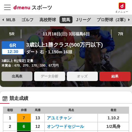
dメニュー
球
MLB
ゴルフ
高校野球
競馬
Jリーグ
プロ野球（2軍）
5R
11月18日(日) 3回福島6日
7R
3歳以上1勝クラス(500万円以下)
6R
12:30
ダート 右・1,150m 16頭
3歳以上 牝[指定] 定量
本賞金：670、270、170、100、67万円
出馬表
データ分析
オッズ
結果
競走成績
着順
枠番
馬番
馬名
着差
1
7
13
アユミチャン
1.10.2
2
6
12
オンワードセジール
1/2馬身