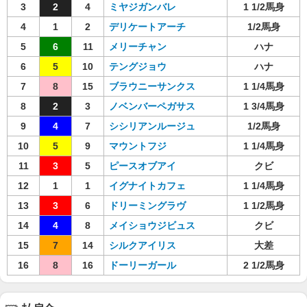
3
2
4
ミヤジガンバレ
1 1/2馬身
4
1
2
デリケートアーチ
1/2馬身
5
6
11
メリーチャン
ハナ
6
5
10
テングジョウ
ハナ
7
8
15
ブラウニーサンクス
1 1/4馬身
8
2
3
ノベンバーペガサス
1 3/4馬身
9
4
7
シシリアンルージュ
1/2馬身
10
5
9
マウントフジ
1 1/4馬身
11
3
5
ピースオブアイ
クビ
12
1
1
イグナイトカフェ
1 1/4馬身
13
3
6
ドリーミングラヴ
1 1/2馬身
14
4
8
メイショウジビュス
クビ
15
7
14
シルクアイリス
大差
16
8
16
ドーリーガール
2 1/2馬身