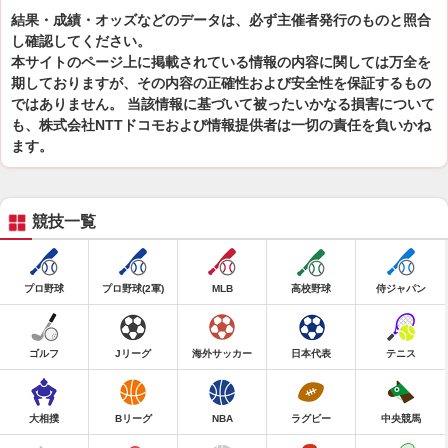
結果・成績・オッズなどのデータは、必ず主催者発行のものと照合
し確認してください。
本サイトのページ上に掲載されている情報の内容に関しては万全を
期しておりますが、その内容の正確性および安全性を保証するもの
ではありません。 当該情報に基づいて被ったいかなる損害について
も、株式会社NTTドコモおよび情報提供者は一切の責任を負いかね
ます。
競技一覧
プロ野球
プロ野球(2軍)
MLB
高校野球
侍ジャパン
ゴルフ
Jリーグ
海外サッカー
日本代表
テニス
大相撲
Bリーグ
NBA
ラグビー
中央競馬