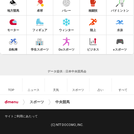
地方競馬
卓球
バレー
格闘技
バドミントン
モーター
フィギュア
ウィンター
陸上
水泳
自転車
学生スポーツ
Doスポーツ
ビジネス
eスポーツ
データ提供：日本中央競馬会
TOP
ニュース
天気
スポーツ
占い
すべて
スポーツ
中央競馬
サイトご利用にあたって
(C) NTT DOCOMO, INC.