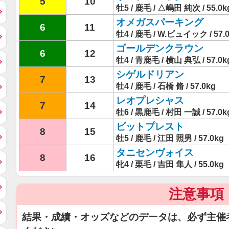
5
10
牡5 / 鹿毛 / △嶋田 純次 / 55.0k
オメガスパーキング
6
11
牡4 / 鹿毛 / W.ビュイック / 57.
ゴールデンクラウン
6
12
牡4 / 青鹿毛 / 横山 典弘 / 57.0k
シゲルドリアン
7
13
牡4 / 鹿毛 / 石橋 脩 / 57.0kg
レオプレシャス
7
14
牡6 / 黒鹿毛 / 村田 一誠 / 57.0k
ビットプレスト
8
15
牡5 / 鹿毛 / 江田 照男 / 57.0kg
タニセンヴォイス
8
16
牝4 / 栗毛 / 吉田 隼人 / 55.0kg
注意事項
結果・成績・オッズなどのデータは、必ず主催