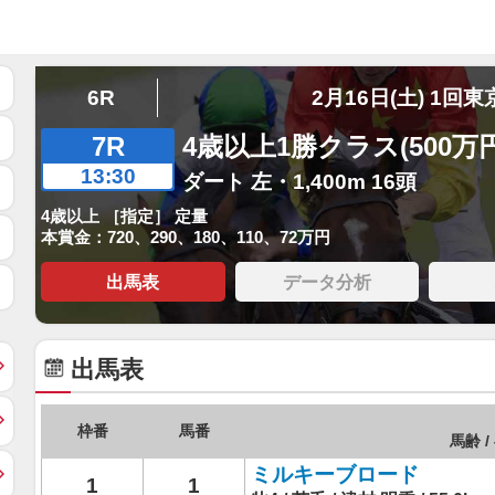
6R
2月16日(土) 1回東
7R
4歳以上1勝クラス(500万
13:30
ダート 左・1,400m 16頭
4歳以上 ［指定］ 定量
本賞金：720、290、180、110、72万円
出馬表
データ分析
出馬表
枠番
馬番
馬齢 /
ミルキーブロード
1
1