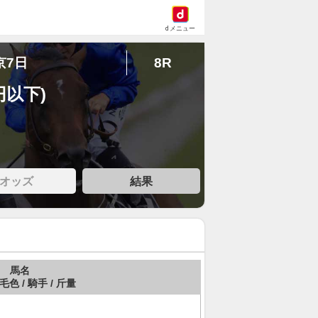
dメニュー
京7日
8R
円以下)
オッズ
結果
馬名
 毛色 / 騎手 / 斤量