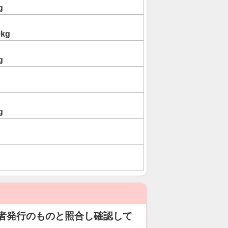
g
0kg
g
g
者発行のものと照合し確認して