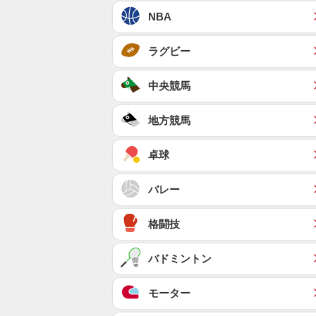
NBA
ラグビー
中央競馬
地方競馬
卓球
バレー
格闘技
バドミントン
モーター