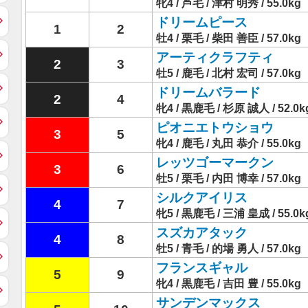
牝4 / 芦毛 / 津村 明秀 / 55.0kg
ドリームピース
1
2
牡4 / 栗毛 / 柴田 善臣 / 57.0kg
アーティクラフティ
2
3
牡5 / 鹿毛 / 北村 宏司 / 57.0kg
ドリームバラード
2
4
牝4 / 黒鹿毛 / 杉原 誠人 / 52.0k
ピオニエトウショウ
3
5
牝4 / 鹿毛 / 丸田 恭介 / 55.0kg
レッツゴーマークン
3
6
牡5 / 栗毛 / 内田 博幸 / 57.0kg
シルクアイリス
4
7
牝5 / 黒鹿毛 / 三浦 皇成 / 55.0k
スズカアタック
4
8
牡5 / 青毛 / 的場 勇人 / 57.0kg
フランスギャル
5
9
牝4 / 黒鹿毛 / 吉田 豊 / 55.0kg
サンデンマックス