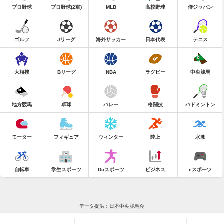
プロ野球
プロ野球(2軍)
MLB
高校野球
侍ジャパン
ゴルフ
Jリーグ
海外サッカー
日本代表
テニス
大相撲
Bリーグ
NBA
ラグビー
中央競馬
地方競馬
卓球
バレー
格闘技
バドミントン
モーター
フィギュア
ウィンター
陸上
水泳
自転車
学生スポーツ
Doスポーツ
ビジネス
eスポーツ
データ提供：日本中央競馬会