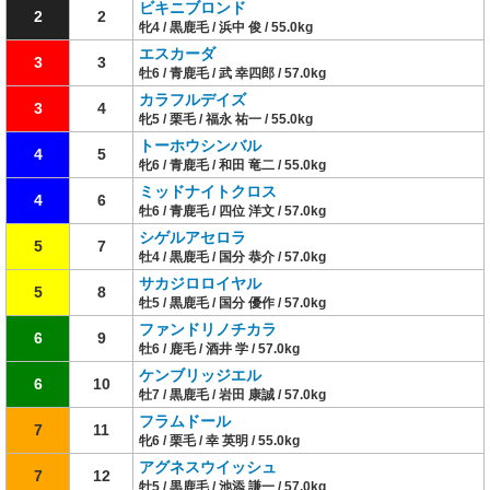
ビキニブロンド
2
2
牝4 / 黒鹿毛 / 浜中 俊 / 55.0kg
エスカーダ
3
3
牡6 / 青鹿毛 / 武 幸四郎 / 57.0kg
カラフルデイズ
3
4
牝5 / 栗毛 / 福永 祐一 / 55.0kg
トーホウシンバル
4
5
牝6 / 青鹿毛 / 和田 竜二 / 55.0kg
ミッドナイトクロス
4
6
牡6 / 青鹿毛 / 四位 洋文 / 57.0kg
シゲルアセロラ
5
7
牡4 / 黒鹿毛 / 国分 恭介 / 57.0kg
サカジロロイヤル
5
8
牡5 / 黒鹿毛 / 国分 優作 / 57.0kg
ファンドリノチカラ
6
9
牡6 / 鹿毛 / 酒井 学 / 57.0kg
ケンブリッジエル
6
10
牡7 / 黒鹿毛 / 岩田 康誠 / 57.0kg
フラムドール
7
11
牝6 / 栗毛 / 幸 英明 / 55.0kg
アグネスウイッシュ
7
12
牡5 / 黒鹿毛 / 池添 謙一 / 57.0kg