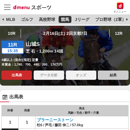
dメニュー
球
MLB
ゴルフ
高校野球
競馬
Jリーグ
プロ野球（2軍）
10R
2月16日(土) 2回京都7日
12R
山城S
11R
15:35
芝 右・1,200m 14頭
4歳以上 (混合)[指定] 定量
本賞金：1,740、700、440、260、174万円
出馬表
データ分析
オッズ
結果
出馬表
馬名
枠番
馬番
馬齢 / 毛色 / 騎手 / 斤量
ブラーニーストーン
1
1
牡6 / 芦毛 / 藤田 伸二 / 57.0kg