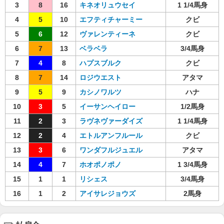
3
8
16
キネオリュウセイ
1 1/4馬身
4
5
10
エフティチャーミー
クビ
5
6
12
ヴァレンティーネ
クビ
6
7
13
ベラベラ
3/4馬身
7
4
8
ハプスブルク
クビ
8
7
14
ロジウエスト
アタマ
9
5
9
カシノワルツ
ハナ
10
3
5
イーサンヘイロー
1/2馬身
11
2
3
ラヴネヴァーダイズ
1 1/4馬身
12
2
4
エトルアンフルール
クビ
13
3
6
ワンダフルジュエル
アタマ
14
4
7
ホオポノポノ
1 3/4馬身
15
1
1
リシェス
3/4馬身
16
1
2
アイサレジョウズ
2馬身