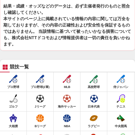
結果・成績・オッズなどのデータは、必ず主催者発行のものと照合
し確認してください。
本サイトのページ上に掲載されている情報の内容に関しては万全を
期しておりますが、その内容の正確性および安全性を保証するもの
ではありません。 当該情報に基づいて被ったいかなる損害について
も、株式会社NTTドコモおよび情報提供者は一切の責任を負いかね
ます。
競技一覧
プロ野球
プロ野球(2軍)
MLB
高校野球
侍ジャパン
ゴルフ
Jリーグ
海外サッカー
日本代表
テニス
大相撲
Bリーグ
NBA
ラグビー
中央競馬