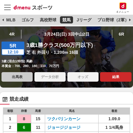
dメニュー
球
MLB
ゴルフ
高校野球
競馬
Jリーグ
プロ野球（2軍）
4R
3月24日(日) 3回中山2日
6R
3歳1勝クラス(500万円以下)
5R
12:10
芝 右 外回り・1,200m 16頭
3歳 (混合)(特指) 馬齢
本賞金：700、280、180、110、70万円
出馬表
データ分析
オッズ
結果
競走成績
着順
枠番
馬番
馬名
着差
1
8
15
ツクバリンカーン
1.09.0
2
6
11
ジョージジョージ
1 1/4馬身