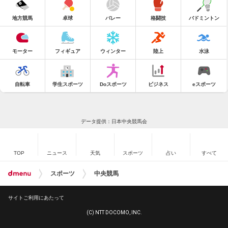
地方競馬
卓球
バレー
格闘技
バドミントン
モーター
フィギュア
ウィンター
陸上
水泳
自転車
学生スポーツ
Doスポーツ
ビジネス
eスポーツ
データ提供：日本中央競馬会
TOP
ニュース
天気
スポーツ
占い
すべて
スポーツ
中央競馬
サイトご利用にあたって
(C) NTT DOCOMO, INC.