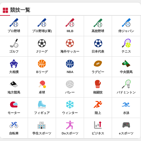
競技一覧
プロ野球
プロ野球(2軍)
MLB
高校野球
侍ジャパン
ゴルフ
Jリーグ
海外サッカー
日本代表
テニス
大相撲
Bリーグ
NBA
ラグビー
中央競馬
地方競馬
卓球
バレー
格闘技
バドミントン
モーター
フィギュア
ウィンター
陸上
水泳
自転車
学生スポーツ
Doスポーツ
ビジネス
eスポーツ