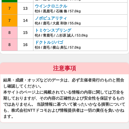
ウインクロニクル
7
13
牡6 / 黒鹿毛 / 石橋 脩 / 57.0kg
ノボピュアリティ
7
14
牝4 / 鹿毛 / 大庭 和弥 / 55.0kg
トミケンスプリング
8
15
牝4 / 青鹿毛 / △杉原 誠人 / 53.0kg
ドクトルジバゴ
8
16
牡6 / 鹿毛 / 横山 典弘 / 57.0kg
注意事項
結果・成績・オッズなどのデータは、必ず主催者発行のものと照合
し確認してください。
本サイトのページ上に掲載されている情報の内容に関しては万全を
期しておりますが、その内容の正確性および安全性を保証するもの
ではありません。 当該情報に基づいて被ったいかなる損害について
も、株式会社NTTドコモおよび情報提供者は一切の責任を負いかね
ます。