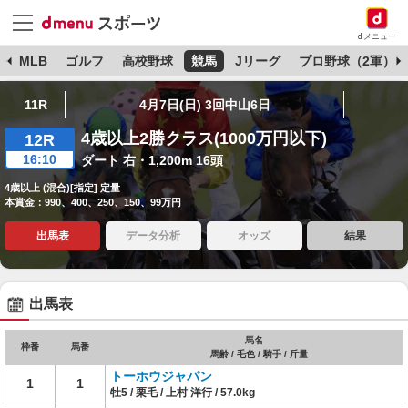
dメニュー
球
MLB
ゴルフ
高校野球
競馬
Jリーグ
プロ野球（2軍）
11R
4月7日(日) 3回中山6日
4歳以上2勝クラス(1000万円以下)
12R
16:10
ダート 右・1,200m 16頭
4歳以上 (混合)[指定] 定量
本賞金：990、400、250、150、99万円
出馬表
データ分析
オッズ
結果
出馬表
馬名
枠番
馬番
馬齢 / 毛色 / 騎手 / 斤量
トーホウジャパン
1
1
牡5 / 栗毛 / 上村 洋行 / 57.0kg