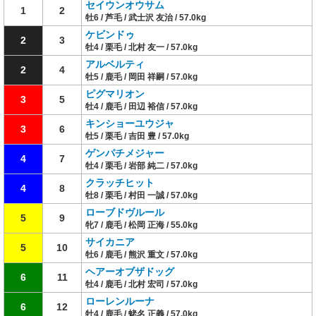
セイウンオウサム
1
2
牡6 / 芦毛 / 武士沢 友治 / 57.0kg
ケビンドゥ
2
3
牡4 / 栗毛 / 北村 友一 / 57.0kg
アルベルティ
2
4
牡5 / 鹿毛 / 岡田 祥嗣 / 57.0kg
ピグマリオン
3
5
牡4 / 鹿毛 / 田辺 裕信 / 57.0kg
キンショーユウジャ
3
6
牡5 / 栗毛 / 吉田 豊 / 57.0kg
ゲンパチメジャー
4
7
牡4 / 栗毛 / 岩部 純二 / 57.0kg
クラッチヒット
4
8
牡8 / 栗毛 / 村田 一誠 / 57.0kg
ローブドヴルール
5
9
牝7 / 鹿毛 / 松岡 正海 / 55.0kg
サイカニア
5
10
牡6 / 鹿毛 / 熊沢 重文 / 57.0kg
ヘアーオブザドッグ
6
11
牡4 / 鹿毛 / 北村 宏司 / 57.0kg
ローレンルーナ
6
12
牡4 / 鹿毛 / 蛯名 正義 / 57.0kg