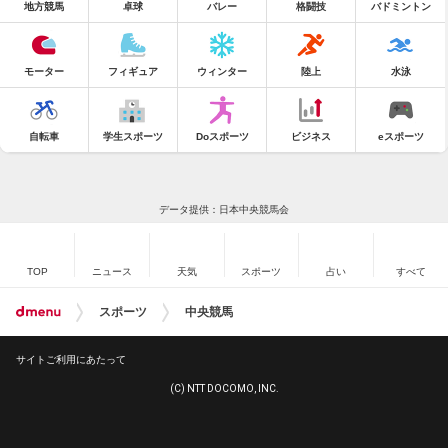
地方競馬
卓球
バレー
格闘技
バドミントン
モーター
フィギュア
ウィンター
陸上
水泳
自転車
学生スポーツ
Doスポーツ
ビジネス
eスポーツ
データ提供：日本中央競馬会
TOP
ニュース
天気
スポーツ
占い
すべて
スポーツ
中央競馬
サイトご利用にあたって
(C) NTT DOCOMO, INC.