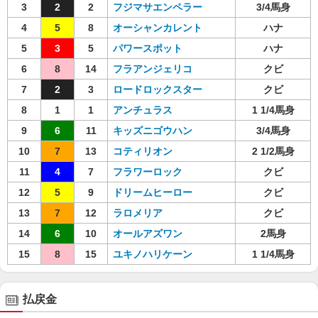
3
2
2
フジマサエンペラー
3/4馬身
4
5
8
オーシャンカレント
ハナ
5
3
5
パワースポット
ハナ
6
8
14
フラアンジェリコ
クビ
7
2
3
ロードロックスター
クビ
8
1
1
アンチュラス
1 1/4馬身
9
6
11
キッズニゴウハン
3/4馬身
10
7
13
コティリオン
2 1/2馬身
11
4
7
フラワーロック
クビ
12
5
9
ドリームヒーロー
クビ
13
7
12
ラロメリア
クビ
14
6
10
オールアズワン
2馬身
15
8
15
ユキノハリケーン
1 1/4馬身
払戻金