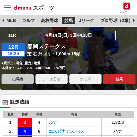
dメニュー
球
MLB
ゴルフ
高校野球
競馬
Jリーグ
プロ野球（2軍）
11R
4月14日(日) 3回中山8日
春興ステークス
12R
16:25
芝 右 外回り・1,600m 15頭
4歳以上 (混合)[指定] 定量
本賞金：1,740、700、440、260、174万円
出馬表
データ分析
オッズ
結果
競走成績
着順
枠番
馬番
馬名
着差
1
3
4
ルナ
1.32.8
2
4
6
エスピナアスール
ハナ