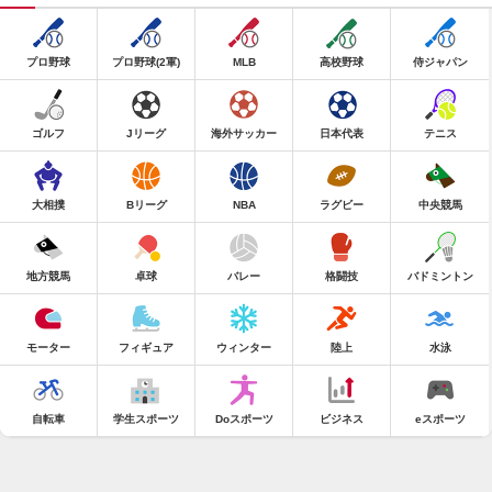
プロ野球
プロ野球(2軍)
MLB
高校野球
侍ジャパン
ゴルフ
Jリーグ
海外サッカー
日本代表
テニス
大相撲
Bリーグ
NBA
ラグビー
中央競馬
地方競馬
卓球
バレー
格闘技
バドミントン
モーター
フィギュア
ウィンター
陸上
水泳
自転車
学生スポーツ
Doスポーツ
ビジネス
eスポーツ