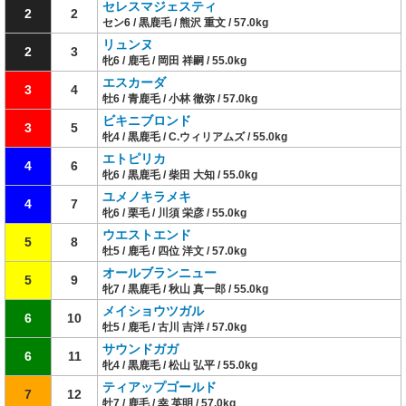
セレスマジェスティ
2
2
セン6 / 黒鹿毛 / 熊沢 重文 / 57.0kg
リュンヌ
2
3
牝6 / 鹿毛 / 岡田 祥嗣 / 55.0kg
エスカーダ
3
4
牡6 / 青鹿毛 / 小林 徹弥 / 57.0kg
ビキニブロンド
3
5
牝4 / 黒鹿毛 / C.ウィリアムズ / 55.0kg
エトピリカ
4
6
牝6 / 黒鹿毛 / 柴田 大知 / 55.0kg
ユメノキラメキ
4
7
牝6 / 栗毛 / 川須 栄彦 / 55.0kg
ウエストエンド
5
8
牡5 / 鹿毛 / 四位 洋文 / 57.0kg
オールブランニュー
5
9
牝7 / 黒鹿毛 / 秋山 真一郎 / 55.0kg
メイショウツガル
6
10
牡5 / 鹿毛 / 古川 吉洋 / 57.0kg
サウンドガガ
6
11
牝4 / 黒鹿毛 / 松山 弘平 / 55.0kg
ティアップゴールド
7
12
牡7 / 鹿毛 / 幸 英明 / 57.0kg