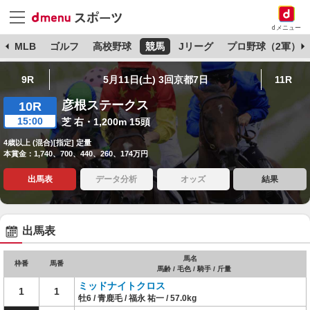
dメニュー
球
MLB
ゴルフ
高校野球
競馬
Jリーグ
プロ野球（2軍）
9R
5月11日(土) 3回京都7日
11R
彦根ステークス
10R
15:00
芝 右・1,200m 15頭
4歳以上 (混合)[指定] 定量
本賞金：1,740、700、440、260、174万円
出馬表
データ分析
オッズ
結果
出馬表
馬名
枠番
馬番
馬齢 / 毛色 / 騎手 / 斤量
ミッドナイトクロス
1
1
牡6 / 青鹿毛 / 福永 祐一 / 57.0kg