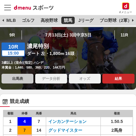
dメニュー
球
MLB
ゴルフ
高校野球
競馬
Jリーグ
プロ野球（2軍）
9R
7月13日(土) 3回中京5日
11R
濃尾特別
10R
15:00
ダート 左・1,800m 16頭
3歳以上 (混合)[指定] ハンデ
本賞金：1,440、580、360、220、144万円
出馬表
データ分析
オッズ
結果
競走成績
着順
枠番
馬番
馬名
着差
1
4
7
インカンテーション
1.50.5
2
7
14
グッドマイスター
2馬身