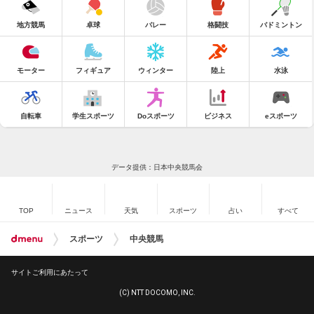
地方競馬
卓球
バレー
格闘技
バドミントン
モーター
フィギュア
ウィンター
陸上
水泳
自転車
学生スポーツ
Doスポーツ
ビジネス
eスポーツ
データ提供：日本中央競馬会
TOP
ニュース
天気
スポーツ
占い
すべて
スポーツ
中央競馬
サイトご利用にあたって
(C) NTT DOCOMO, INC.