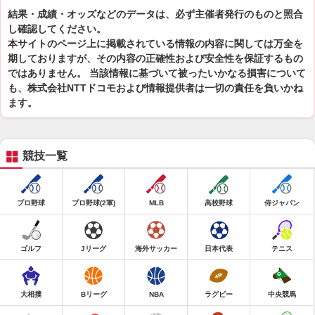
結果・成績・オッズなどのデータは、必ず主催者発行のものと照合
し確認してください。
本サイトのページ上に掲載されている情報の内容に関しては万全を
期しておりますが、その内容の正確性および安全性を保証するもの
ではありません。 当該情報に基づいて被ったいかなる損害について
も、株式会社NTTドコモおよび情報提供者は一切の責任を負いかね
ます。
競技一覧
プロ野球
プロ野球(2軍)
MLB
高校野球
侍ジャパン
ゴルフ
Jリーグ
海外サッカー
日本代表
テニス
大相撲
Bリーグ
NBA
ラグビー
中央競馬