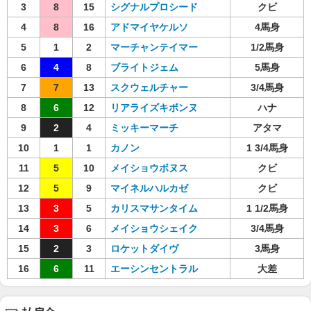
3
8
15
シグナルプロシード
クビ
4
8
16
アドマイヤケルソ
4馬身
5
1
2
マーチャンテイマー
1/2馬身
6
4
8
ブライトジェム
5馬身
7
7
13
スクウェルチャー
3/4馬身
8
6
12
リアライズキボンヌ
ハナ
9
2
4
ミッキーマーチ
アタマ
10
1
1
カノン
1 3/4馬身
11
5
10
メイショウボヌス
クビ
12
5
9
マイネルハルカゼ
クビ
13
3
5
カリスマサンタイム
1 1/2馬身
14
3
6
メイショウシェイク
3/4馬身
15
2
3
ロケットダイヴ
3馬身
16
6
11
エーシンセントラル
大差