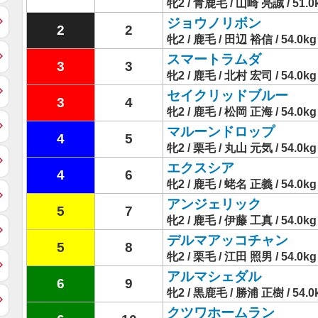
牝2 / 青鹿毛 / 山崎 亮誠 / 51.0
ジョウノリボン
2
2
牝2 / 鹿毛 / 田辺 裕信 / 54.0kg
スマートラムダ
3
3
牝2 / 鹿毛 / 北村 宏司 / 54.0kg
セイクリッドブルー
3
4
牝2 / 鹿毛 / 松岡 正海 / 54.0kg
マルーンドロップ
4
5
牝2 / 栗毛 / 丸山 元気 / 54.0kg
エクスシア
4
6
牝2 / 鹿毛 / 蛯名 正義 / 54.0kg
アンジェリック
5
7
牝2 / 鹿毛 / 伊藤 工真 / 54.0kg
デルマアッコチャン
5
8
牝2 / 栗毛 / 江田 照男 / 54.0kg
アルマシェダル
6
9
牝2 / 黒鹿毛 / 勝浦 正樹 / 54.0
クツワホームラン