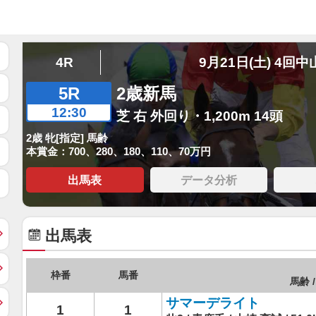
4R
9月21日(土) 4回中
5R
2歳新馬
12:30
芝 右 外回り・1,200m 14頭
2歳 牝[指定] 馬齢
本賞金：700、280、180、110、70万円
出馬表
データ分析
出馬表
枠番
馬番
馬齢 /
サマーデライト
1
1