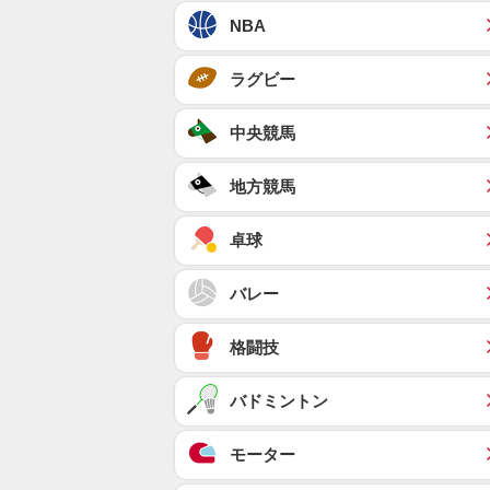
NBA
ラグビー
中央競馬
地方競馬
卓球
バレー
格闘技
バドミントン
モーター