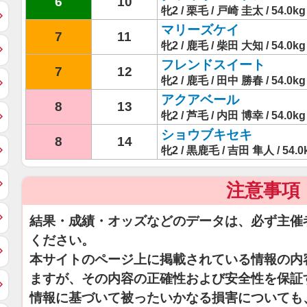
6
10
牝2 / 栗毛 / 戸崎 圭太 / 54.0kg
マリーズケイ
7
11
牝2 / 鹿毛 / 柴田 大知 / 54.0kg
フレンドスイート
7
12
牝2 / 鹿毛 / 田中 勝春 / 54.0kg
アクアベール
8
13
牝2 / 芦毛 / 内田 博幸 / 54.0kg
ショウブキセキ
8
14
牝2 / 黒鹿毛 / 吉田 隼人 / 54.0
注意事項
結果・成績・オッズなどのデータは、必ず主催
ください。
本サイトのページ上に掲載されている情報の内
ますが、その内容の正確性および安全性を保証
情報に基づいて被ったいかなる損害についても