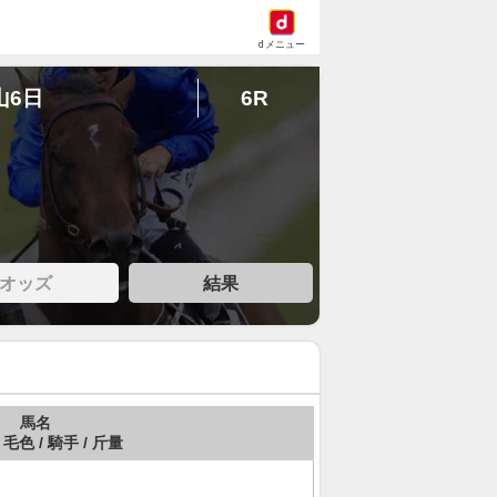
dメニュー
山6日
6R
オッズ
結果
馬名
 毛色 / 騎手 / 斤量