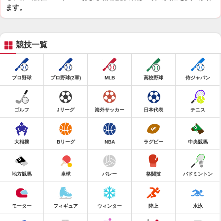
ます。
競技一覧
プロ野球
プロ野球(2軍)
MLB
高校野球
侍ジャパン
ゴルフ
Jリーグ
海外サッカー
日本代表
テニス
大相撲
Bリーグ
NBA
ラグビー
中央競馬
地方競馬
卓球
バレー
格闘技
バドミントン
モーター
フィギュア
ウィンター
陸上
水泳