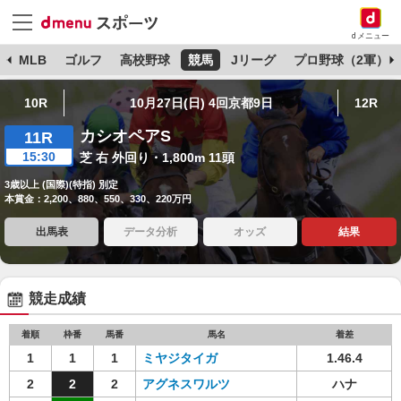
dメニュー
球
MLB
ゴルフ
高校野球
競馬
Jリーグ
プロ野球（2軍）
10R
10月27日(日) 4回京都9日
12R
カシオペアS
11R
15:30
芝 右 外回り・1,800m 11頭
3歳以上 (国際)(特指) 別定
本賞金：2,200、880、550、330、220万円
出馬表
データ分析
オッズ
結果
競走成績
着順
枠番
馬番
馬名
着差
1
1
1
ミヤジタイガ
1.46.4
2
2
2
アグネスワルツ
ハナ