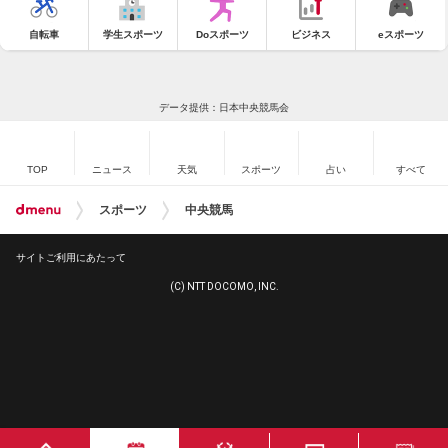
自転車
学生スポーツ
Doスポーツ
ビジネス
eスポーツ
データ提供：日本中央競馬会
TOP
ニュース
天気
スポーツ
占い
すべて
スポーツ
中央競馬
サイトご利用にあたって
(C) NTT DOCOMO, INC.