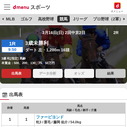
dメニュー
球
MLB
ゴルフ
高校野球
競馬
Jリーグ
プロ野球（2軍）
3月16日(日) 2回中京2日
2R
3歳未勝利
1R
9:50
ダート 左・1,200m 16頭
3歳 牝[指定] 馬齢
本賞金：500、200、130、75、50万円
出馬表
データ分析
オッズ
結果
出馬表
馬名
枠番
馬番
馬齢 / 毛色 / 騎手 / 斤量
ファービヨンド
1
1
牝3 / 栗毛 / 藤岡 佑介 / 54.0kg