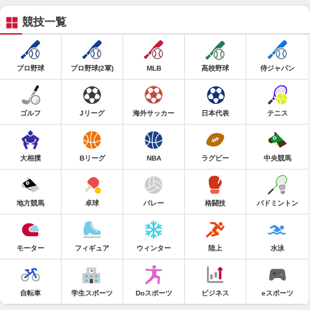
競技一覧
プロ野球
プロ野球(2軍)
MLB
高校野球
侍ジャパン
ゴルフ
Jリーグ
海外サッカー
日本代表
テニス
大相撲
Bリーグ
NBA
ラグビー
中央競馬
地方競馬
卓球
バレー
格闘技
バドミントン
モーター
フィギュア
ウィンター
陸上
水泳
自転車
学生スポーツ
Doスポーツ
ビジネス
eスポーツ