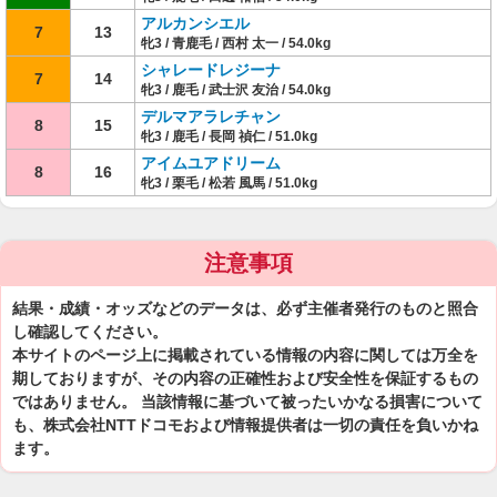
アルカンシエル
7
13
牝3 / 青鹿毛 / 西村 太一 / 54.0kg
シャレードレジーナ
7
14
牝3 / 鹿毛 / 武士沢 友治 / 54.0kg
デルマアラレチャン
8
15
牝3 / 鹿毛 / 長岡 禎仁 / 51.0kg
アイムユアドリーム
8
16
牝3 / 栗毛 / 松若 風馬 / 51.0kg
注意事項
結果・成績・オッズなどのデータは、必ず主催者発行のものと照合
し確認してください。
本サイトのページ上に掲載されている情報の内容に関しては万全を
期しておりますが、その内容の正確性および安全性を保証するもの
ではありません。 当該情報に基づいて被ったいかなる損害について
も、株式会社NTTドコモおよび情報提供者は一切の責任を負いかね
ます。