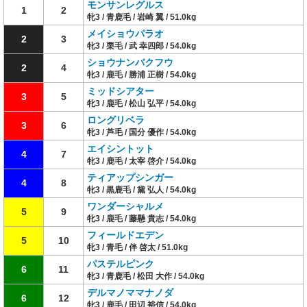
モンサンレグルス
1
2
牝3 / 青鹿毛 / 岩崎 翼 / 51.0kg
メイショウパラオ
2
3
牝3 / 栗毛 / 武 幸四郎 / 54.0kg
ショウナンバクフウ
2
4
牝3 / 鹿毛 / 勝浦 正樹 / 54.0kg
ミッドシアター
3
5
牝3 / 鹿毛 / 松山 弘平 / 54.0kg
ロングリベラ
3
6
牝3 / 芦毛 / 国分 優作 / 54.0kg
エイシントット
4
7
牝3 / 鹿毛 / 太宰 啓介 / 54.0kg
ティアップシンガー
4
8
牝3 / 黒鹿毛 / 黛 弘人 / 54.0kg
ワンダーシャルメ
5
9
牝3 / 鹿毛 / 藤懸 貴志 / 54.0kg
フィールドエデン
5
10
牝3 / 青毛 / 伴 啓太 / 51.0kg
パステルピンク
6
11
牝3 / 青鹿毛 / 松田 大作 / 54.0kg
デルマノママナノダ
6
12
牝3 / 鹿毛 / 田辺 裕信 / 54.0kg