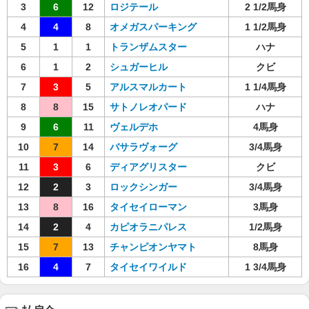
3
6
12
ロジテール
2 1/2馬身
4
4
8
オメガスパーキング
1 1/2馬身
5
1
1
トランザムスター
ハナ
6
1
2
シュガーヒル
クビ
7
3
5
アルスマルカート
1 1/4馬身
8
8
15
サトノレオパード
ハナ
9
6
11
ヴェルデホ
4馬身
10
7
14
バサラヴォーグ
3/4馬身
11
3
6
ディアグリスター
クビ
12
2
3
ロックシンガー
3/4馬身
13
8
16
タイセイローマン
3馬身
14
2
4
カピオラニパレス
1/2馬身
15
7
13
チャンピオンヤマト
8馬身
16
4
7
タイセイワイルド
1 3/4馬身