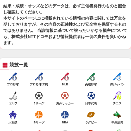
結果・成績・オッズなどのデータは、必ず主催者発行のものと照合
し確認してください。
本サイトのページ上に掲載されている情報の内容に関しては万全を
期しておりますが、その内容の正確性および安全性を保証するもの
ではありません。 当該情報に基づいて被ったいかなる損害について
も、株式会社NTTドコモおよび情報提供者は一切の責任を負いかね
ます。
競技一覧
プロ野球
プロ野球(2軍)
MLB
高校野球
侍ジャパン
ゴルフ
Jリーグ
海外サッカー
日本代表
テニス
大相撲
Bリーグ
NBA
ラグビー
中央競馬