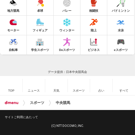
地方競馬
卓球
バレー
格闘技
バドミントン
モーター
フィギュア
ウィンター
陸上
水泳
自転車
学生スポーツ
Doスポーツ
ビジネス
eスポーツ
データ提供：日本中央競馬会
TOP
ニュース
天気
スポーツ
占い
すべて
スポーツ
中央競馬
サイトご利用にあたって
(C) NTT DOCOMO, INC.