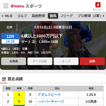
dメニュー
球
MLB
ゴルフ
高校野球
競馬
Jリーグ
プロ野球（2軍）
11R
5月31日(土) 2回東京11日
4歳以上1000万円以下
12R
16:25
ダート 左・1,600m 16頭
4歳以上 ［指定］ 定量
本賞金：1,020、410、260、150、102万円
出馬表
データ分析
オッズ
結果
競走成績
着順
枠番
馬番
馬名
着差
1
5
9
アダムスピーク
1.35.8
2
5
10
ハイパーチャージ
1/2馬身