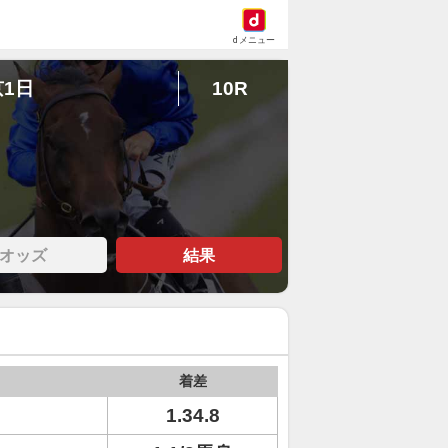
dメニュー
京1日
10R
オッズ
結果
着差
1.34.8