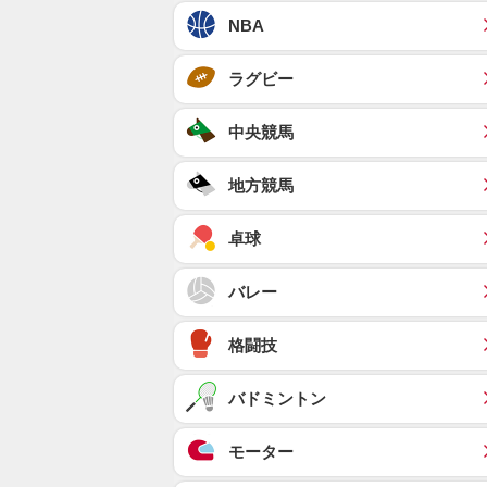
NBA
ラグビー
中央競馬
地方競馬
卓球
バレー
格闘技
バドミントン
モーター