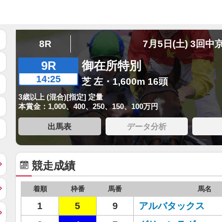
8R
7月5日(土) 3回中
9R
御在所特別
14:25
芝 左・1,600m 16頭
3歳以上 (混合)[指定] 定量
本賞金：1,000、400、250、150、100万円
出馬表
データ分析
競走成績
着順
枠番
馬番
馬名
1
5
9
アルバタックス