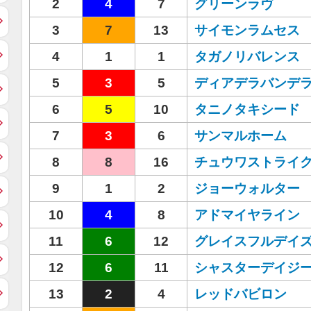
2
4
7
グリーンラヴ
3
7
13
サイモンラムセス
4
1
1
タガノリバレンス
5
3
5
ディアデラバンデ
6
5
10
タニノタキシード
7
3
6
サンマルホーム
8
8
16
チュウワストライ
9
1
2
ジョーウォルター
10
4
8
アドマイヤライン
11
6
12
グレイスフルデイ
12
6
11
シャスターデイジ
13
2
4
レッドバビロン