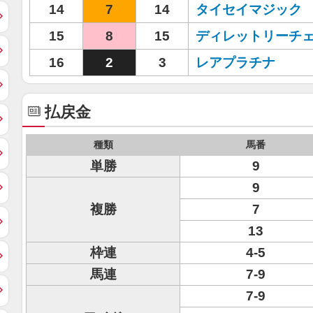
14
7
14
タイセイマジック
15
8
15
ディレットリーチ
16
2
3
レアプラチナ
払戻金
種類
馬番
単勝
9
9
複勝
7
13
枠連
4-5
馬連
7-9
7-9