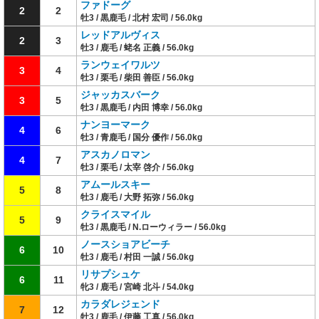
ファドーグ
2
2
牡3 / 黒鹿毛 / 北村 宏司 / 56.0kg
レッドアルヴィス
2
3
牡3 / 鹿毛 / 蛯名 正義 / 56.0kg
ランウェイワルツ
3
4
牡3 / 栗毛 / 柴田 善臣 / 56.0kg
ジャッカスバーク
3
5
牡3 / 黒鹿毛 / 内田 博幸 / 56.0kg
ナンヨーマーク
4
6
牡3 / 青鹿毛 / 国分 優作 / 56.0kg
アスカノロマン
4
7
牡3 / 栗毛 / 太宰 啓介 / 56.0kg
アムールスキー
5
8
牡3 / 鹿毛 / 大野 拓弥 / 56.0kg
クライスマイル
5
9
牡3 / 黒鹿毛 / N.ローウィラー / 56.0kg
ノースショアビーチ
6
10
牡3 / 鹿毛 / 村田 一誠 / 56.0kg
リサプシュケ
6
11
牝3 / 鹿毛 / 宮崎 北斗 / 54.0kg
カラダレジェンド
7
12
牡3 / 鹿毛 / 伊藤 工真 / 56.0kg