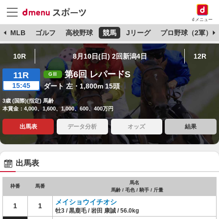
dメニュー
球
MLB
ゴルフ
高校野球
競馬
Jリーグ
プロ野球（2軍）
10R
8月10日(日) 2回新潟4日
12R
第6回 レパードS
11R
15:45
ダート 左・1,800m 15頭
3歳 (国際)(指定) 馬齢
本賞金：4,000、1,600、1,000、600、400万円
出馬表
データ分析
オッズ
結果
出馬表
馬名
枠番
馬番
馬齢 / 毛色 / 騎手 / 斤量
メイショウイチオシ
1
1
牡3 / 黒鹿毛 / 岩田 康誠 / 56.0kg