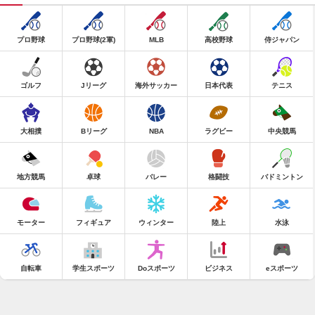
プロ野球
プロ野球(2軍)
MLB
高校野球
侍ジャパン
ゴルフ
Jリーグ
海外サッカー
日本代表
テニス
大相撲
Bリーグ
NBA
ラグビー
中央競馬
地方競馬
卓球
バレー
格闘技
バドミントン
モーター
フィギュア
ウィンター
陸上
水泳
自転車
学生スポーツ
Doスポーツ
ビジネス
eスポーツ