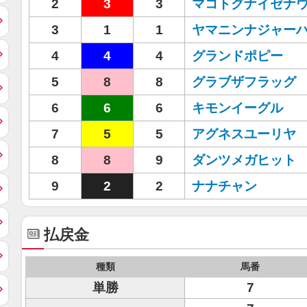
2
3
3
マコトグナイゼナ
3
1
1
ヤマニンナジャー
4
4
4
グランドポピー
5
8
8
グラブザフラッグ
6
6
6
キモンイーグル
7
5
5
アグネスユーリヤ
8
8
9
ダンツメガヒット
9
2
2
ナナチャン
払戻金
種類
馬番
単勝
7