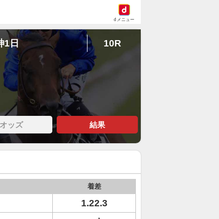
dメニュー
神1日
10R
オッズ
結果
着差
1.22.3