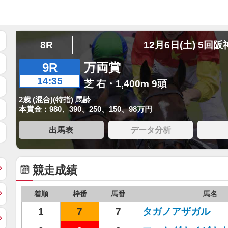
8R
12月6日(土) 5回阪
9R
万両賞
14:35
芝 右・1,400m 9頭
2歳 (混合)(特指) 馬齢
本賞金：980、390、250、150、98万円
出馬表
データ分析
競走成績
着順
枠番
馬番
馬名
1
7
7
タガノアザガル