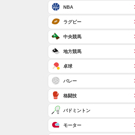
NBA
ラグビー
中央競馬
地方競馬
卓球
バレー
格闘技
バドミントン
モーター