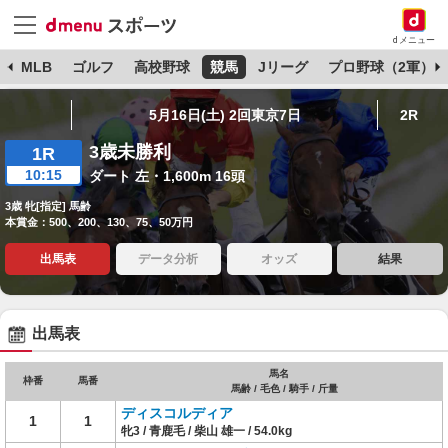
dメニュー
球
MLB
ゴルフ
高校野球
競馬
Jリーグ
プロ野球（2軍）
5月16日(土) 2回東京7日
2R
3歳未勝利
1R
10:15
ダート 左・1,600m 16頭
3歳 牝[指定] 馬齢
本賞金：500、200、130、75、50万円
出馬表
データ分析
オッズ
結果
出馬表
馬名
枠番
馬番
馬齢 / 毛色 / 騎手 / 斤量
ディスコルディア
1
1
牝3 / 青鹿毛 / 柴山 雄一 / 54.0kg