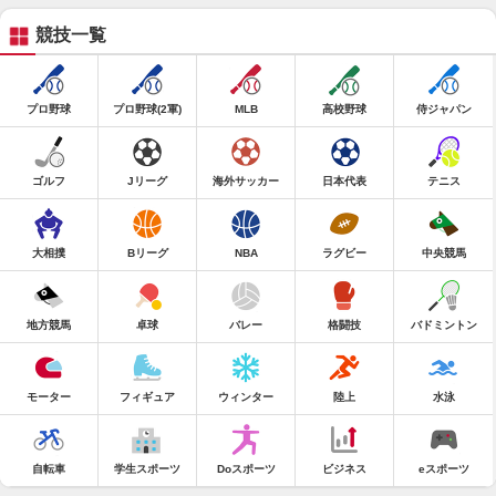
競技一覧
プロ野球
プロ野球(2軍)
MLB
高校野球
侍ジャパン
ゴルフ
Jリーグ
海外サッカー
日本代表
テニス
大相撲
Bリーグ
NBA
ラグビー
中央競馬
地方競馬
卓球
バレー
格闘技
バドミントン
モーター
フィギュア
ウィンター
陸上
水泳
自転車
学生スポーツ
Doスポーツ
ビジネス
eスポーツ