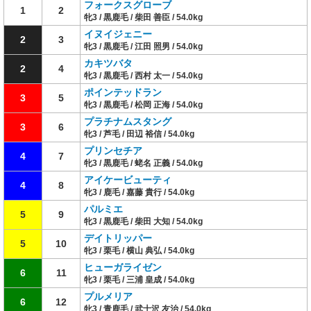
フォークスグローブ
1
2
牝3 / 黒鹿毛 / 柴田 善臣 / 54.0kg
イヌイジェニー
2
3
牝3 / 黒鹿毛 / 江田 照男 / 54.0kg
カキツバタ
2
4
牝3 / 黒鹿毛 / 西村 太一 / 54.0kg
ポインテッドラン
3
5
牝3 / 黒鹿毛 / 松岡 正海 / 54.0kg
プラチナムスタング
3
6
牝3 / 芦毛 / 田辺 裕信 / 54.0kg
プリンセチア
4
7
牝3 / 黒鹿毛 / 蛯名 正義 / 54.0kg
アイケービューティ
4
8
牝3 / 鹿毛 / 嘉藤 貴行 / 54.0kg
パルミエ
5
9
牝3 / 黒鹿毛 / 柴田 大知 / 54.0kg
デイトリッパー
5
10
牝3 / 栗毛 / 横山 典弘 / 54.0kg
ヒューガライゼン
6
11
牝3 / 栗毛 / 三浦 皇成 / 54.0kg
プルメリア
6
12
牝3 / 青鹿毛 / 武士沢 友治 / 54.0kg