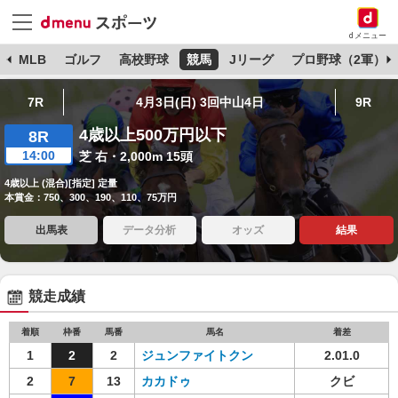
dメニュー
球
MLB
ゴルフ
高校野球
競馬
Jリーグ
プロ野球（2軍）
7R
4月3日(日) 3回中山4日
9R
4歳以上500万円以下
8R
14:00
芝 右・2,000m 15頭
4歳以上 (混合)[指定] 定量
本賞金：750、300、190、110、75万円
出馬表
データ分析
オッズ
結果
競走成績
着順
枠番
馬番
馬名
着差
1
2
2
ジュンファイトクン
2.01.0
2
7
13
カカドゥ
クビ