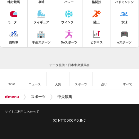
地方競馬
卓球
バレー
格闘技
バドミントン
モーター
フィギュア
ウィンター
陸上
水泳
自転車
学生スポーツ
Doスポーツ
ビジネス
eスポーツ
データ提供：日本中央競馬会
TOP
ニュース
天気
スポーツ
占い
すべて
スポーツ
中央競馬
サイトご利用にあたって
(C) NTT DOCOMO, INC.