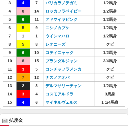
3
4
7
パリカラノテガミ
1/2馬身
4
8
14
ロッカフラベイビー
1/2馬身
5
6
11
アドマイヤピンク
1/2馬身
6
5
9
ニシノカブケ
1/2馬身
7
1
1
ウインマハロ
1/2馬身
8
5
8
レオニーズ
クビ
9
6
10
コティニャック
1/2馬身
10
8
15
ブランダルジャン
3/4馬身
11
3
5
コンチャフラメンカ
クビ
12
7
12
ナスノアオバ
クビ
13
2
3
デルマサリーチャン
1/2馬身
14
3
4
コスモアルドラ
3馬身
15
4
6
マイネルヴェルス
1 1/4馬身
払戻金