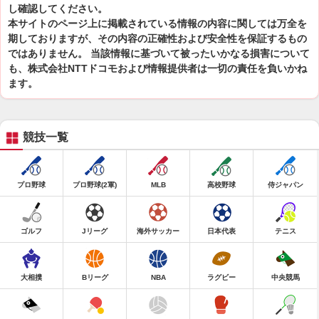
し確認してください。
本サイトのページ上に掲載されている情報の内容に関しては万全を
期しておりますが、その内容の正確性および安全性を保証するもの
ではありません。 当該情報に基づいて被ったいかなる損害について
も、株式会社NTTドコモおよび情報提供者は一切の責任を負いかね
ます。
競技一覧
プロ野球
プロ野球(2軍)
MLB
高校野球
侍ジャパン
ゴルフ
Jリーグ
海外サッカー
日本代表
テニス
大相撲
Bリーグ
NBA
ラグビー
中央競馬