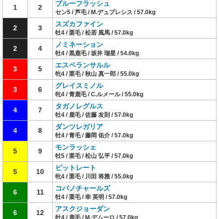
ブルーフラッシュ
1
2
セン5 / 芦毛 / M.デュプレシス / 57.0kg
スズカファイン
2
3
牡4 / 栗毛 / 松若 風馬 / 57.0kg
ノミネーション
2
4
牡4 / 黒鹿毛 / 坂井 瑠星 / 54.0kg
エスペランサルル
3
5
牝4 / 栗毛 / 秋山 真一郎 / 55.0kg
グレイスミノル
3
6
牝4 / 青鹿毛 / C.ルメール / 55.0kg
タガノレグルス
4
7
牡4 / 鹿毛 / 佐藤 友則 / 57.0kg
ダンツレガリア
4
8
牡4 / 青毛 / 藤岡 佑介 / 57.0kg
モンラッシェ
5
9
牡5 / 栗毛 / 松山 弘平 / 57.0kg
ビットレート
5
10
牝4 / 栗毛 / 川田 将雅 / 55.0kg
コパノチャールズ
6
11
牡4 / 栗毛 / 幸 英明 / 57.0kg
アスクジョーダン
6
12
牡4 / 鹿毛 / M.デムーロ / 57.0kg