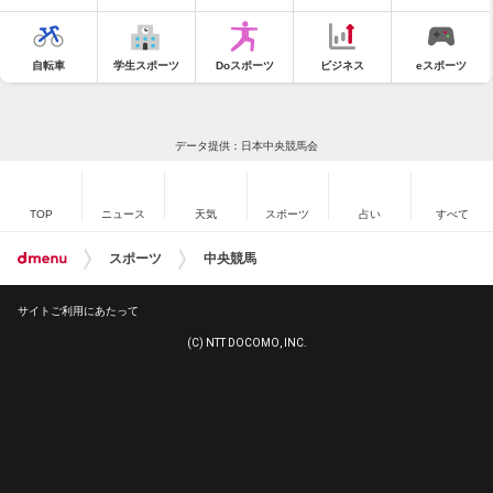
自転車
学生スポーツ
Doスポーツ
ビジネス
eスポーツ
データ提供：日本中央競馬会
TOP
ニュース
天気
スポーツ
占い
すべて
スポーツ
中央競馬
サイトご利用にあたって
(C) NTT DOCOMO, INC.