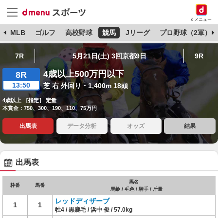
dメニュー
球
MLB
ゴルフ
高校野球
競馬
Jリーグ
プロ野球（2軍）
7R
5月21日(土) 3回京都9日
9R
4歳以上500万円以下
8R
13:50
芝 右 外回り・1,400m 18頭
4歳以上 ［指定］ 定量
本賞金：750、300、190、110、75万円
出馬表
データ分析
オッズ
結果
出馬表
馬名
枠番
馬番
馬齢 / 毛色 / 騎手 / 斤量
レッドディザーブ
1
1
牡4 / 黒鹿毛 / 浜中 俊 / 57.0kg