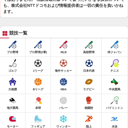
も、株式会社NTTドコモおよび情報提供者は一切の責任を負いかね
ます。
競技一覧
プロ野球
プロ野球(2軍)
MLB
高校野球
侍ジャパン
ゴルフ
Jリーグ
海外サッカー
日本代表
テニス
大相撲
Bリーグ
NBA
ラグビー
中央競馬
地方競馬
卓球
バレー
格闘技
バドミントン
モーター
フィギュア
ウィンター
陸上
水泳