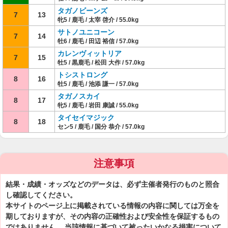
タガノビーンズ
7
13
牝5 / 鹿毛 / 太宰 啓介 / 55.0kg
サトノユニコーン
7
14
牡6 / 鹿毛 / 田辺 裕信 / 57.0kg
カレンヴィットリア
7
15
牡5 / 黒鹿毛 / 松田 大作 / 57.0kg
トシストロング
8
16
牡5 / 鹿毛 / 池添 謙一 / 57.0kg
タガノスカイ
8
17
牝5 / 鹿毛 / 岩田 康誠 / 55.0kg
タイセイマジック
8
18
セン5 / 鹿毛 / 国分 恭介 / 57.0kg
注意事項
結果・成績・オッズなどのデータは、必ず主催者発行のものと照合
し確認してください。
本サイトのページ上に掲載されている情報の内容に関しては万全を
期しておりますが、その内容の正確性および安全性を保証するもの
ではありません。 当該情報に基づいて被ったいかなる損害について