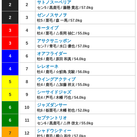
サトノスーペリア
2
2
セン5 / 黒鹿毛 / 藤懸 貴志 / 57.0kg
ゼンノスサノヲ
2
3
牡5 / 栗毛 / 森 一馬 / 57.0kg
キータイプ
3
4
牡4 / 栗毛 / △長岡 禎仁 / 55.0kg
アサクサニッポン
3
5
セン7 / 青毛 / 水口 優也 / 57.0kg
オアフライダー
4
6
牡6 / 鹿毛 / 原田 和真 / 54.0kg
レレオーネ
4
7
牡4 / 鹿毛 / ☆鮫島 克駿 / 56.0kg
ウイングアクティブ
5
8
牡4 / 鹿毛 / △加藤 祥太 / 55.0kg
シーサイドジャズ
5
9
牡4 / 芦毛 / 木幡 巧也 / 54.0kg
ジャズダンサー
6
10
牝6 / 栃栗毛 / 木幡 初也 / 52.0kg
セプテントリオ
6
11
セン6 / 黒鹿毛 / △伴 啓太 / 55.0kg
シャドウシティー
7
12
牡5 / 鹿毛 / 横山 和生 / 57.0kg