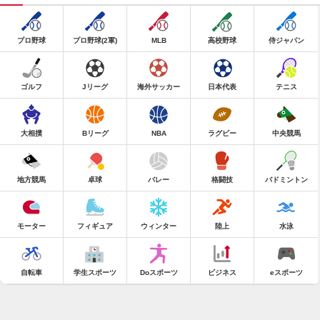
プロ野球
プロ野球(2軍)
MLB
高校野球
侍ジャパン
ゴルフ
Jリーグ
海外サッカー
日本代表
テニス
大相撲
Bリーグ
NBA
ラグビー
中央競馬
地方競馬
卓球
バレー
格闘技
バドミントン
モーター
フィギュア
ウィンター
陸上
水泳
自転車
学生スポーツ
Doスポーツ
ビジネス
eスポーツ