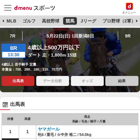
dメニュー
球
MLB
ゴルフ
高校野球
競馬
Jリーグ
プロ野球（2軍）
7R
5月22日(日) 1回新潟8日
9R
4歳以上500万円以下
8R
13:30
ダート 左・1,800m 15頭
4歳以上 若手騎手 定量
本賞金：700、280、180、110、70万円
出馬表
データ分析
オッズ
結果
出馬表
馬名
枠番
馬番
馬齢 / 毛色 / 騎手 / 斤量
ヤマガール
1
1
牝6 / 栗毛 / ☆中井 裕二 / 54.0kg