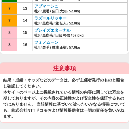
アブマーシュ
7
13
牝7 / 鹿毛 / 柴田 大知 / 52.0kg
ラズールリッキー
7
14
牝3 / 黒鹿毛 / 黛 弘人 / 52.0kg
プレイズエターナル
8
15
牡6 / 黒鹿毛 / 田辺 裕信 / 57.0kg
フミノムーン
8
16
牡4 / 栗毛 / 勝浦 正樹 / 57.0kg
注意事項
結果・成績・オッズなどのデータは、必ず主催者発行のものと照合
し確認してください。
本サイトのページ上に掲載されている情報の内容に関しては万全を
期しておりますが、その内容の正確性および安全性を保証するもの
ではありません。 当該情報に基づいて被ったいかなる損害について
も、株式会社NTTドコモおよび情報提供者は一切の責任を負いかね
ます。