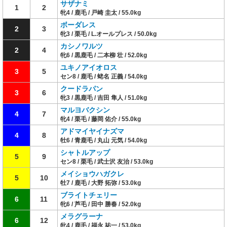
サザナミ
1
2
牝4 / 鹿毛 / 戸崎 圭太 / 55.0kg
ボーダレス
2
3
牝3 / 栗毛 / L.オールプレス / 50.0kg
カシノワルツ
2
4
牝6 / 黒鹿毛 / 二本柳 壮 / 52.0kg
ユキノアイオロス
3
5
セン8 / 鹿毛 / 蛯名 正義 / 54.0kg
クードラパン
3
6
牝3 / 黒鹿毛 / 吉田 隼人 / 51.0kg
マルヨバクシン
4
7
牝4 / 栗毛 / 藤岡 佑介 / 55.0kg
アドマイヤイナズマ
4
8
牡6 / 青鹿毛 / 丸山 元気 / 54.0kg
シャトルアップ
5
9
セン8 / 栗毛 / 武士沢 友治 / 53.0kg
メイショウハガクレ
5
10
牡7 / 鹿毛 / 大野 拓弥 / 53.0kg
ブライトチェリー
6
11
牝6 / 芦毛 / 田中 勝春 / 52.0kg
メラグラーナ
6
12
牝4 / 鹿毛 / 福永 祐一 / 53.0kg