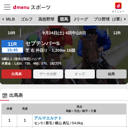
dメニュー
球
MLB
ゴルフ
高校野球
競馬
Jリーグ
プロ野球（2軍）
10R
9月24日(土) 4回中山5日
12R
セプテンバーS
11R
15:45
芝 右 外回り・1,200m 16頭
3歳以上 (混合)[指定] ハンデ
本賞金：1,820、730、460、270、182万円
出馬表
データ分析
オッズ
結果
出馬表
馬名
枠番
馬番
馬齢 / 毛色 / 騎手 / 斤量
アルマエルナト
1
1
セン5 / 栗毛 / 横山 典弘 / 54.0kg