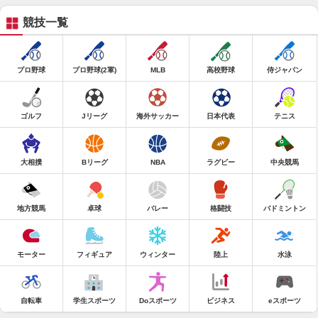
競技一覧
プロ野球
プロ野球(2軍)
MLB
高校野球
侍ジャパン
ゴルフ
Jリーグ
海外サッカー
日本代表
テニス
大相撲
Bリーグ
NBA
ラグビー
中央競馬
地方競馬
卓球
バレー
格闘技
バドミントン
モーター
フィギュア
ウィンター
陸上
水泳
自転車
学生スポーツ
Doスポーツ
ビジネス
eスポーツ