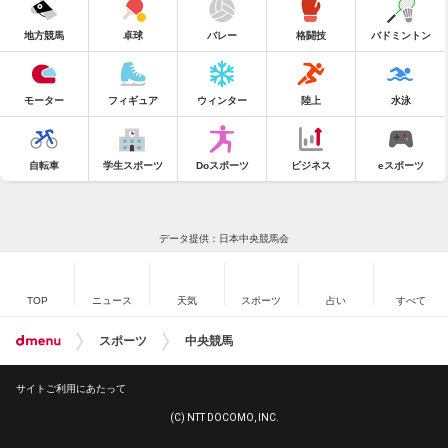
地方競馬
卓球
バレー
格闘技
バドミントン
モーター
フィギュア
ウィンター
陸上
水泳
自転車
学生スポーツ
Doスポーツ
ビジネス
eスポーツ
データ提供：日本中央競馬会
TOP
ニュース
天気
スポーツ
占い
すべて
スポーツ
中央競馬
サイトご利用にあたって
(C) NTT DOCOMO, INC.