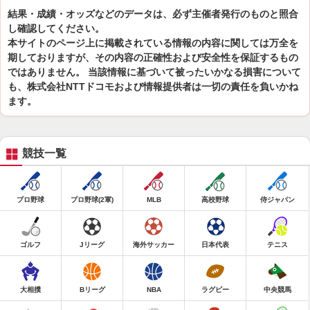
結果・成績・オッズなどのデータは、必ず主催者発行のものと照合
し確認してください。
本サイトのページ上に掲載されている情報の内容に関しては万全を
期しておりますが、その内容の正確性および安全性を保証するもの
ではありません。 当該情報に基づいて被ったいかなる損害について
も、株式会社NTTドコモおよび情報提供者は一切の責任を負いかね
ます。
競技一覧
プロ野球
プロ野球(2軍)
MLB
高校野球
侍ジャパン
ゴルフ
Jリーグ
海外サッカー
日本代表
テニス
大相撲
Bリーグ
NBA
ラグビー
中央競馬