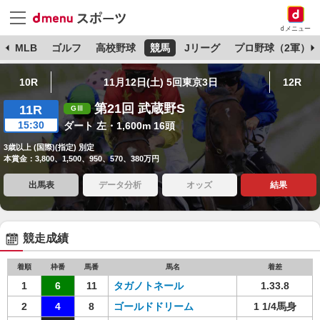
dメニュー
球
MLB
ゴルフ
高校野球
競馬
Jリーグ
プロ野球（2軍）
10R
11月12日(土) 5回東京3日
12R
第21回 武蔵野S
11R
15:30
ダート 左・1,600m 16頭
3歳以上 (国際)(指定) 別定
本賞金：3,800、1,500、950、570、380万円
出馬表
データ分析
オッズ
結果
競走成績
着順
枠番
馬番
馬名
着差
1
6
11
タガノトネール
1.33.8
2
4
8
ゴールドドリーム
1 1/4馬身