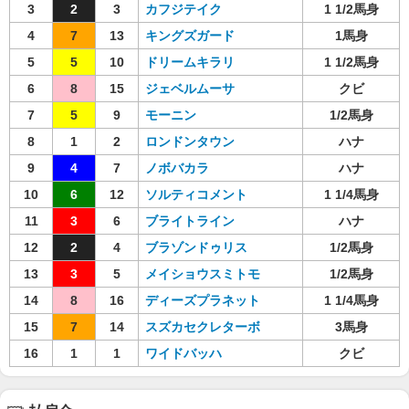
3
2
3
カフジテイク
1 1/2馬身
4
7
13
キングズガード
1馬身
5
5
10
ドリームキラリ
1 1/2馬身
6
8
15
ジェベルムーサ
クビ
7
5
9
モーニン
1/2馬身
8
1
2
ロンドンタウン
ハナ
9
4
7
ノボバカラ
ハナ
10
6
12
ソルティコメント
1 1/4馬身
11
3
6
ブライトライン
ハナ
12
2
4
ブラゾンドゥリス
1/2馬身
13
3
5
メイショウスミトモ
1/2馬身
14
8
16
ディーズプラネット
1 1/4馬身
15
7
14
スズカセクレターボ
3馬身
16
1
1
ワイドバッハ
クビ