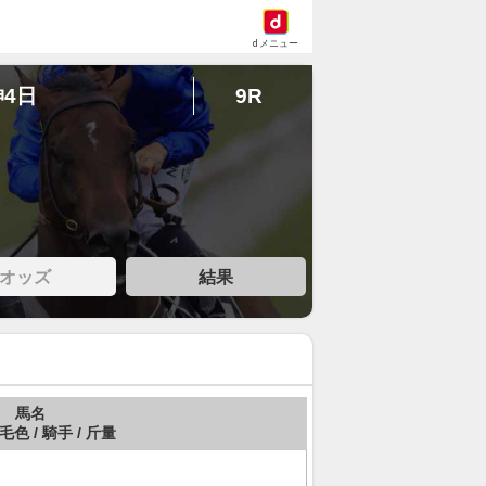
dメニュー
神4日
9R
オッズ
結果
馬名
 毛色 / 騎手 / 斤量