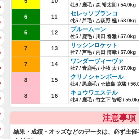
5
10
牡6 / 鹿毛 / 森 裕太朗 / 54.0kg
セレッソブランコ
6
11
牝5 / 芦毛 / △荻野 極 / 53.0kg
ブルームーン
6
12
牡5 / 鹿毛 / 川田 将雅 / 57.0kg
リッシンロケット
7
13
牡7 / 芦毛 / 内田 博幸 / 57.0kg
ワンダーヴィーヴァ
7
14
牡7 / 青鹿毛 / 小牧 太 / 57.0kg
クリノシャンボール
8
15
牡4 / 黒鹿毛 / ☆鮫島 克駿 / 56.
キョウワエステル
8
16
牝4 / 鹿毛 / 竹之下 智昭 / 55.0k
注意事項
結果・成績・オッズなどのデータは、必ず主催