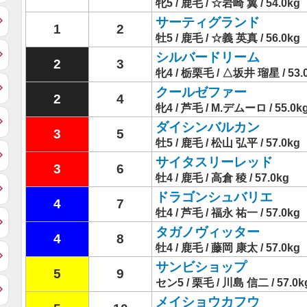
牝5 / 鹿毛 / ☆岩崎 翼 / 54.0kg
サーティグランド
1
2
牡5 / 鹿毛 / ☆義 英真 / 56.0kg
シルバードリーム
2
3
牝4 / 栃栗毛 / △坂井 瑠星 / 53.
クールゼファー
2
4
牝4 / 芦毛 / M.デムーロ / 55.0k
ダイシンバルカン
3
5
牡5 / 鹿毛 / 松山 弘平 / 57.0kg
サイタスリーレッド
3
6
牡4 / 鹿毛 / 高倉 稜 / 57.0kg
ドラゴンシュバリエ
4
7
牡4 / 芦毛 / 福永 祐一 / 57.0kg
タガノヴィッター
4
8
牡4 / 鹿毛 / 藤岡 康太 / 57.0kg
サンビショップ
5
9
セン5 / 栗毛 / 川島 信二 / 57.0k
メイショウカフウ