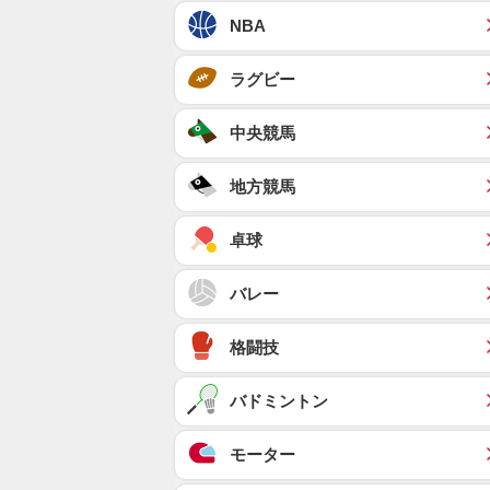
NBA
ラグビー
中央競馬
地方競馬
卓球
バレー
格闘技
バドミントン
モーター