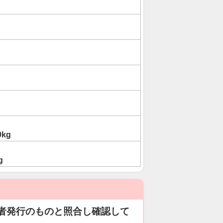
0kg
g
者発行のものと照合し確認して