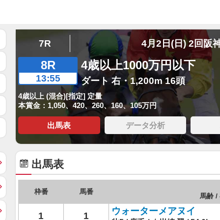
7R
4月2日(日) 2回阪
8R
4歳以上1000万円以下
13:55
ダート 右・1,200m 16頭
4歳以上 (混合)[指定] 定量
本賞金：1,050、420、260、160、105万円
出馬表
データ分析
出馬表
枠番
馬番
馬齢 /
ウォーターメアヌイ
1
1