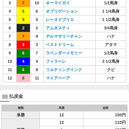
3
7
10
オーマイガイ
1/2馬身
4
5
6
オブリゲーション
1 1/4馬身
5
5
5
レーヌドブリエ
1 1/2馬身
6
2
2
アムネスティ
3/4馬身
7
7
9
デルマサリーチャン
ハナ
8
3
3
ベストドリーム
アタマ
9
6
7
ラベンダーメモリー
1/2馬身
10
4
4
フィラーレ
3 1/2馬身
11
6
8
リルティングインク
クビ
12
8
11
マイアベーア
ハナ
払戻金
種類
馬番
金額
単勝
12
150円
12
110円