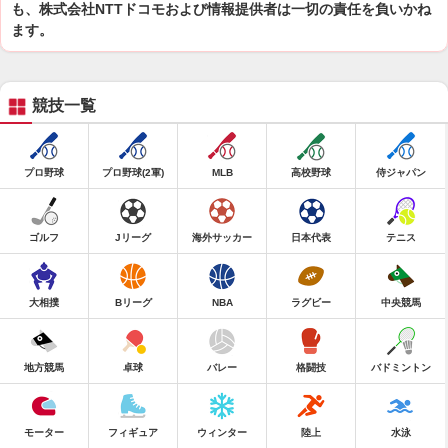
も、株式会社NTTドコモおよび情報提供者は一切の責任を負いかね
ます。
競技一覧
プロ野球
プロ野球(2軍)
MLB
高校野球
侍ジャパン
ゴルフ
Jリーグ
海外サッカー
日本代表
テニス
大相撲
Bリーグ
NBA
ラグビー
中央競馬
地方競馬
卓球
バレー
格闘技
バドミントン
モーター
フィギュア
ウィンター
陸上
水泳