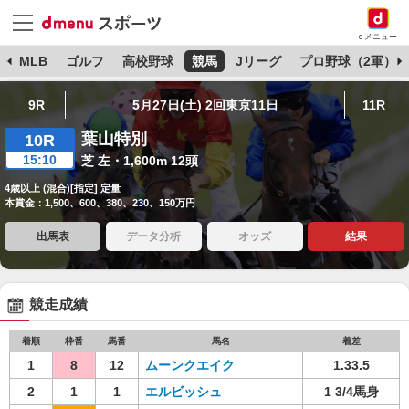
dメニュー
球
MLB
ゴルフ
高校野球
競馬
Jリーグ
プロ野球（2軍）
9R
5月27日(土) 2回東京11日
11R
葉山特別
10R
15:10
芝 左・1,600m 12頭
4歳以上 (混合)[指定] 定量
本賞金：1,500、600、380、230、150万円
出馬表
データ分析
オッズ
結果
競走成績
着順
枠番
馬番
馬名
着差
1
8
12
ムーンクエイク
1.33.5
2
1
1
エルビッシュ
1 3/4馬身