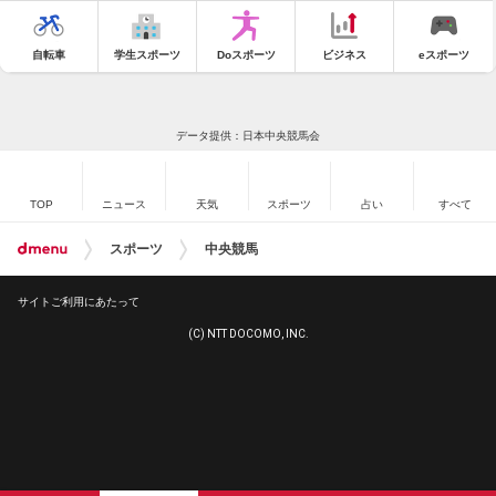
自転車
学生スポーツ
Doスポーツ
ビジネス
eスポーツ
データ提供：日本中央競馬会
TOP
ニュース
天気
スポーツ
占い
すべて
スポーツ
中央競馬
サイトご利用にあたって
(C) NTT DOCOMO, INC.