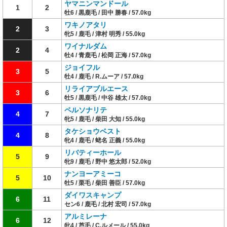
ヤマニンマンドール
1
2
牡6 / 黒鹿毛 / 田中 勝春 / 57.0kg
ワキノアタリ
2
3
牝5 / 鹿毛 / 津村 明秀 / 55.0kg
ワイナルダム
2
4
牡4 / 青鹿毛 / 松岡 正海 / 57.0kg
ジョイフル
3
5
牡4 / 鹿毛 / R.ムーア / 57.0kg
リライアブルエース
3
6
牡5 / 黒鹿毛 / 中谷 雄太 / 57.0kg
ペルソナリテ
4
7
牝5 / 鹿毛 / 柴田 大知 / 55.0kg
タケショウベスト
4
8
牝4 / 鹿毛 / 蛯名 正義 / 55.0kg
リバティーホール
5
9
牝9 / 鹿毛 / 野中 悠太郎 / 52.0kg
ナンヨーアミーコ
5
10
牡5 / 栗毛 / 柴田 善臣 / 57.0kg
ダイワスキャンプ
6
11
セン6 / 鹿毛 / 北村 宏司 / 57.0kg
アルミレーナ
6
12
牝4 / 芦毛 / C.ルメール / 55.0kg