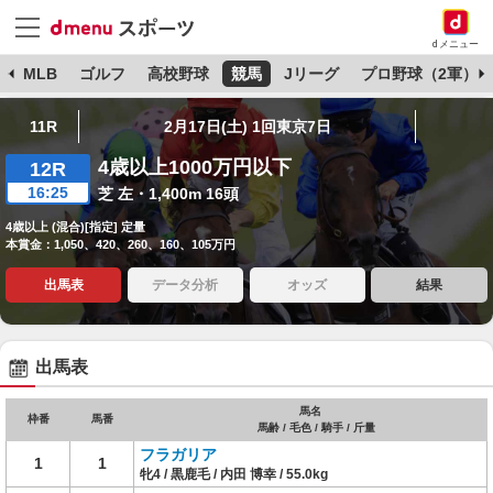
dメニュー
球
MLB
ゴルフ
高校野球
競馬
Jリーグ
プロ野球（2軍）
11R
2月17日(土) 1回東京7日
4歳以上1000万円以下
12R
16:25
芝 左・1,400m 16頭
4歳以上 (混合)[指定] 定量
本賞金：1,050、420、260、160、105万円
出馬表
データ分析
オッズ
結果
出馬表
馬名
枠番
馬番
馬齢 / 毛色 / 騎手 / 斤量
フラガリア
1
1
牝4 / 黒鹿毛 / 内田 博幸 / 55.0kg