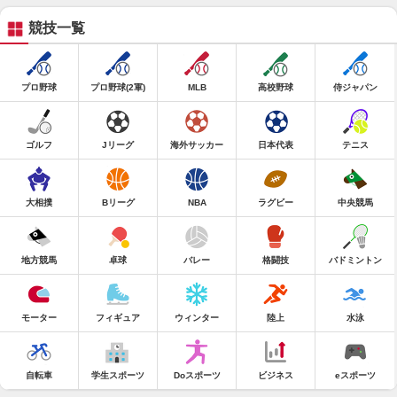
競技一覧
プロ野球
プロ野球(2軍)
MLB
高校野球
侍ジャパン
ゴルフ
Jリーグ
海外サッカー
日本代表
テニス
大相撲
Bリーグ
NBA
ラグビー
中央競馬
地方競馬
卓球
バレー
格闘技
バドミントン
モーター
フィギュア
ウィンター
陸上
水泳
自転車
学生スポーツ
Doスポーツ
ビジネス
eスポーツ