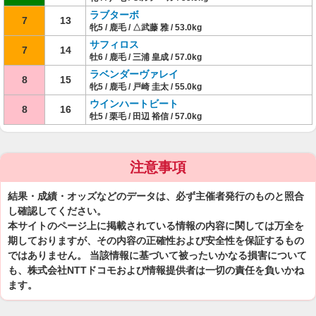
ラブターボ
7
13
牝5 / 鹿毛 / △武藤 雅 / 53.0kg
サフィロス
7
14
牡6 / 鹿毛 / 三浦 皇成 / 57.0kg
ラベンダーヴァレイ
8
15
牝5 / 鹿毛 / 戸崎 圭太 / 55.0kg
ウインハートビート
8
16
牡5 / 栗毛 / 田辺 裕信 / 57.0kg
注意事項
結果・成績・オッズなどのデータは、必ず主催者発行のものと照合
し確認してください。
本サイトのページ上に掲載されている情報の内容に関しては万全を
期しておりますが、その内容の正確性および安全性を保証するもの
ではありません。 当該情報に基づいて被ったいかなる損害について
も、株式会社NTTドコモおよび情報提供者は一切の責任を負いかね
ます。