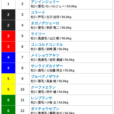
アンインジュリー
1
2
牝3 / 栗毛 / D.バルジュー / 54.0kg
コラード
2
3
牡3 / 芦毛 / 古川 吉洋 / 56.0kg
タガノデジェーロ
2
4
牡3 / 栗毛 / 和田 竜二 / 56.0kg
ライリー
3
5
牡3 / 黒鹿毛 / 山口 勲 / 56.0kg
コンコルドコンドル
3
6
牡3 / 鹿毛 / 岩崎 翼 / 56.0kg
メイショウアキツ
4
7
牡3 / 黒鹿毛 / 岩田 康誠 / 56.0kg
サンライズカイザー
4
8
牡3 / 鹿毛 / ☆加藤 祥太 / 55.0kg
ブルベアノザワナ
5
9
牡3 / 栗毛 / 高倉 稜 / 56.0kg
クーファエラン
5
10
牝3 / 鹿毛 / 田中 健 / 54.0kg
レンブランサ
6
11
牝3 / 栗毛 / 小牧 太 / 54.0kg
ダイチョウセブン
6
12
牡3 / 青鹿毛 / 藤岡 佑介 / 56.0kg