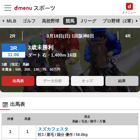
dメニュー
球
MLB
ゴルフ
高校野球
競馬
Jリーグ
プロ野球（2軍）
2R
3月18日(日) 1回阪神8日
4R
3歳未勝利
3R
11:00
ダート 右・1,400m 16頭
3歳 ［指定］ 馬齢
本賞金：500、200、130、75、50万円
出馬表
データ分析
オッズ
結果
出馬表
馬名
枠番
馬番
馬齢 / 毛色 / 騎手 / 斤量
スズカフェスタ
1
1
牡3 / 栗毛 / 国分 優作 / 56.0kg