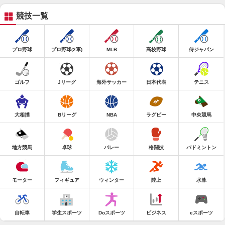
競技一覧
プロ野球
プロ野球(2軍)
MLB
高校野球
侍ジャパン
ゴルフ
Jリーグ
海外サッカー
日本代表
テニス
大相撲
Bリーグ
NBA
ラグビー
中央競馬
地方競馬
卓球
バレー
格闘技
バドミントン
モーター
フィギュア
ウィンター
陸上
水泳
自転車
学生スポーツ
Doスポーツ
ビジネス
eスポーツ