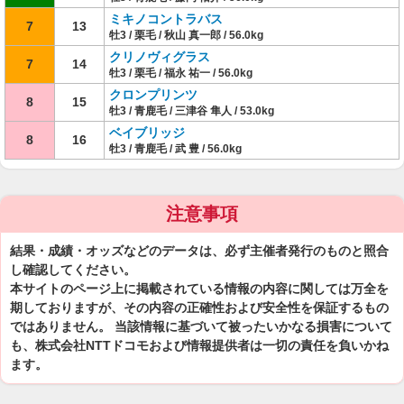
ミキノコントラバス
7
13
牡3 / 栗毛 / 秋山 真一郎 / 56.0kg
クリノヴィグラス
7
14
牡3 / 栗毛 / 福永 祐一 / 56.0kg
クロンプリンツ
8
15
牡3 / 青鹿毛 / 三津谷 隼人 / 53.0kg
ベイブリッジ
8
16
牡3 / 青鹿毛 / 武 豊 / 56.0kg
注意事項
結果・成績・オッズなどのデータは、必ず主催者発行のものと照合
し確認してください。
本サイトのページ上に掲載されている情報の内容に関しては万全を
期しておりますが、その内容の正確性および安全性を保証するもの
ではありません。 当該情報に基づいて被ったいかなる損害について
も、株式会社NTTドコモおよび情報提供者は一切の責任を負いかね
ます。