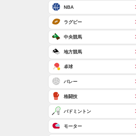
NBA
ラグビー
中央競馬
地方競馬
卓球
バレー
格闘技
バドミントン
モーター