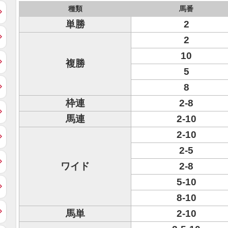
種類
馬番
単勝
2
2
10
複勝
5
8
枠連
2-8
馬連
2-10
2-10
2-5
ワイド
2-8
5-10
8-10
馬単
2-10