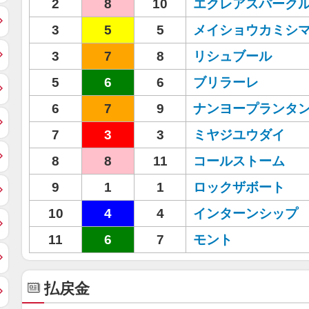
2
8
10
エクレアスパーク
3
5
5
メイショウカミシ
3
7
8
リシュブール
5
6
6
ブリラーレ
6
7
9
ナンヨープランタ
7
3
3
ミヤジユウダイ
8
8
11
コールストーム
9
1
1
ロックザボート
10
4
4
インターンシップ
11
6
7
モント
払戻金