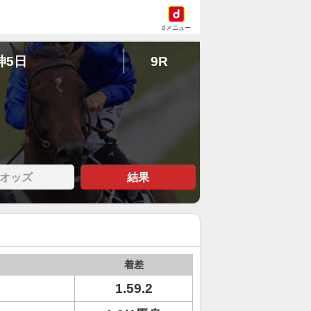
dメニュー
神5日
9R
オッズ
結果
着差
1.59.2