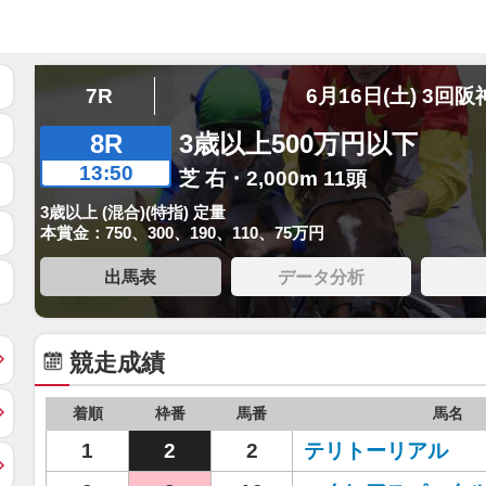
7R
6月16日(土) 3回阪
8R
3歳以上500万円以下
13:50
芝 右・2,000m 11頭
3歳以上 (混合)(特指) 定量
本賞金：750、300、190、110、75万円
出馬表
データ分析
競走成績
着順
枠番
馬番
馬名
1
2
2
テリトーリアル